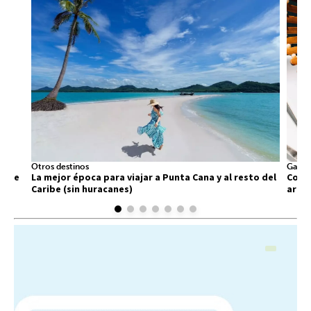
Otros destinos
Gastr
 que
La mejor época para viajar a Punta Cana y al resto del
Comid
Caribe (sin huracanes)
arra