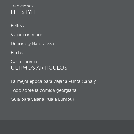
v
r
Tradiciones
e
a
LIFESTYLE
n
d
t
a
a
y
Belleza
n
f
a
Viajar con niños
e
e
c
Deporte y Naturaleza
m
h
e
a
Bodas
r
d
g
Gastronomía
e
e
ÚLTIMOS ARTÍCULOS
s
n
a
t
l
La mejor época para viajar a Punta Cana y al resto del Caribe (sin huracanes)
e
i
y
d
Todo sobre la comida georgiana
e
a
l
Guía para vajar a Kuala Lumpur
f
o
c
o
s
e