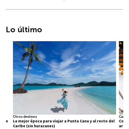
Lo último
Otros destinos
Gastr
 que
La mejor época para viajar a Punta Cana y al resto del
Comid
Caribe (sin huracanes)
arra