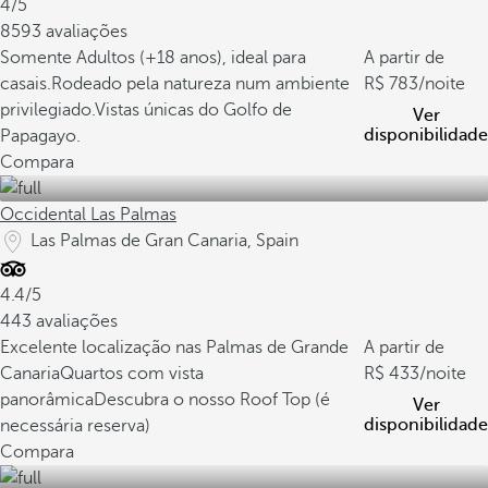
4/5
8593 avaliações
Somente Adultos (+18 anos), ideal para
A partir de
casais.
Rodeado pela natureza num ambiente
783
/noite
privilegiado.
Vistas únicas do Golfo de
Ver
disponibilidade
Papagayo.
Compara
Occidental Las Palmas
Las Palmas de Gran Canaria, Spain
4.4/5
443 avaliações
Excelente localização nas Palmas de Grande
A partir de
Canaria
Quartos com vista
433
/noite
panorâmica
Descubra o nosso Roof Top (é
Ver
disponibilidade
necessária reserva)
Compara