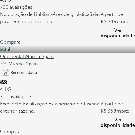
4.1/5
700 avaliações
No coração de Liubliana
Área de ginástica
Salas
A partir de
para reuniões e eventos
849
/noite
Ver
disponibilidade
Compara
Occidental Murcia Agalia
Murcia, Spain
Recomendado
4.1/5
700 avaliações
Excelente localização
Estacionamento
Piscina
A partir de
exterior sazonal
368
/noite
Ver
disponibilidade
Compara