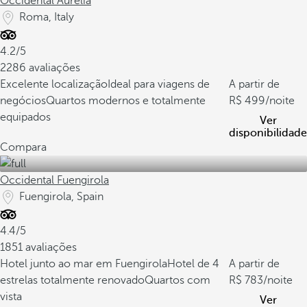
Occidental Aurelia
Roma, Italy
4.2/5
2286 avaliações
Excelente localização
Ideal para viagens de
A partir de
negócios
Quartos modernos e totalmente
499
/noite
equipados
Ver
disponibilidade
Compara
Occidental Fuengirola
Fuengirola, Spain
4.4/5
1851 avaliações
Hotel junto ao mar em Fuengirola
Hotel de 4
A partir de
estrelas totalmente renovado
Quartos com
783
/noite
vista
Ver