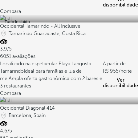
disponibilidade
Compara
Tudo incluído
Occidental Tamarindo - All Inclusive
Tamarindo Guanacaste, Costa Rica
3.9/5
6051 avaliações
Localizado na espetacular Playa Langosta
A partir de
Tamarindo
Ideal para famílias e lua de
955
/noite
mel
Ampla oferta gastronômica com 2 bares e
Ver
disponibilidade
3 restaurantes
Compara
Occidental Diagonal 414
Barcelona, Spain
4.6/5