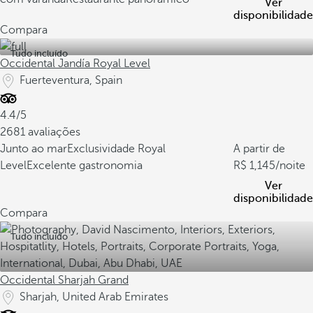
Ver
disponibilidade
Compara
Tudo incluído
Occidental Jandía Royal Level
Fuerteventura, Spain
4.4/5
2681 avaliações
Junto ao mar
Exclusividade Royal
A partir de
Level
Excelente gastronomia
1,145
/noite
Ver
disponibilidade
Compara
Tudo incluído
Occidental Sharjah Grand
Sharjah, United Arab Emirates