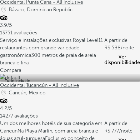
Occidental Punta Cana - All Inclusive
Bávaro, Dominican Republic
3.9/5
13751 avaliações
Serviço e instalações exclusivas Royal Level
11
A partir de
restaurantes com grande variedade
588
/noite
gastronômica
300 metros de praia de areia
Ver
disponibilidade
branca e fina
Compara
Tudo incluído
Occidental Tucancún - All Inclusive
Cancún, Mexico
4.2/5
14277 avaliações
Um dos melhores hotéis de sua categoria em
A partir de
Cancun
Na Playa Marlín, com areia branca e
777
/noite
águas azul-turquesa
Exclusivo conceito de