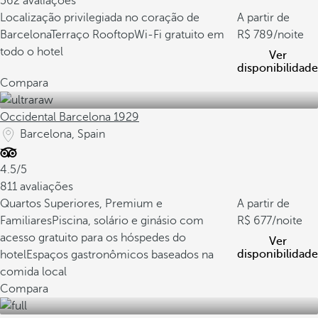
562 avaliações
Localização privilegiada no coração de
A partir de
Barcelona
Terraço Rooftop
Wi-Fi gratuito em
789
/noite
todo o hotel
Ver
disponibilidade
Compara
Occidental Barcelona 1929
Barcelona, Spain
4.5/5
811 avaliações
Quartos Superiores, Premium e
A partir de
Familiares
Piscina, solário e ginásio com
677
/noite
acesso gratuito para os hóspedes do
Ver
disponibilidade
hotel
Espaços gastronômicos baseados na
comida local
Compara