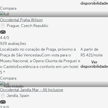
disponibilidade
Compara
Occidental Praha Wilson
Prague, Czech Republic
4.4/5
929 avaliações
Localizado no coração de Praga, próximo à
A partir de
Praça de São Venceslau
Com vista para o
421
/noite
Museu Nacional, a Ópera (Quinta da Pregue) e
Ver
disponibilidade
o Castelo
Excelência e conforto em um hotel
5 *
Compara
Tudo incluído
Occidental Jandía Mar - All Inclusive
Jandía, Spain
3.9/5