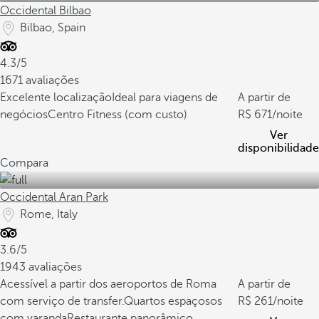
Occidental Bilbao
Bilbao, Spain
4.3/5
1671 avaliações
Excelente localização
Ideal para viagens de
A partir de
negócios
Centro Fitness (com custo)
671
/noite
Ver
disponibilidade
Compara
Occidental Aran Park
Rome, Italy
3.6/5
1943 avaliações
Acessível a partir dos aeroportos de Roma
A partir de
com serviço de transfer.
Quartos espaçosos
261
/noite
com varanda
Restaurante panorâmico