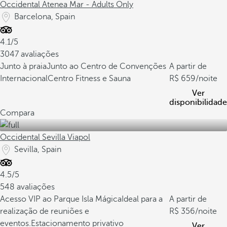
Occidental Atenea Mar - Adults Only
Barcelona, Spain
4.1/5
3047 avaliações
Junto à praia
Junto ao Centro de Convenções
A partir de
Internacional
Centro Fitness e Sauna
659
/noite
Ver
disponibilidade
Compara
Occidental Sevilla Viapol
Sevilla, Spain
4.5/5
548 avaliações
Acesso VIP ao Parque Isla Mágica
Ideal para a
A partir de
realização de reuniões e
356
/noite
eventos.
Estacionamento privativo
Ver