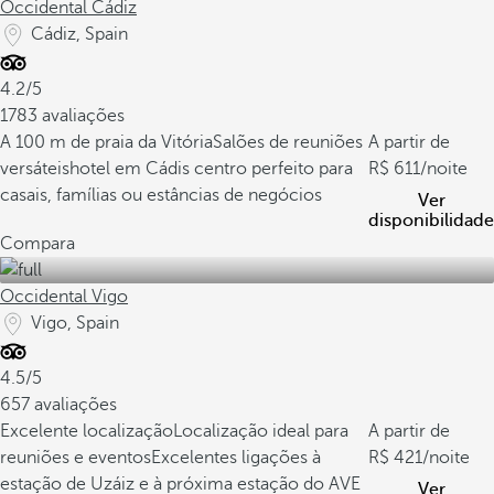
Occidental Cádiz
Cádiz, Spain
4.2/5
1783 avaliações
A 100 m de praia da Vitória
Salões de reuniões
A partir de
versáteis
hotel em Cádis centro perfeito para
611
/noite
casais, famílias ou estâncias de negócios
Ver
disponibilidade
Compara
Occidental Vigo
Vigo, Spain
4.5/5
657 avaliações
Excelente localização
Localização ideal para
A partir de
reuniões e eventos
Excelentes ligações à
421
/noite
estação de Uzáiz e à próxima estação do AVE
Ver