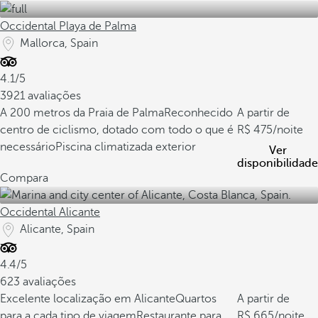
Occidental Playa de Palma
Mallorca, Spain
4.1/5
3921 avaliações
A 200 metros da Praia de Palma
Reconhecido
A partir de
centro de ciclismo, dotado com todo o que é
475
/noite
necessário
Piscina climatizada exterior
Ver
disponibilidade
Compara
Occidental Alicante
Alicante, Spain
4.4/5
623 avaliações
Excelente localização em Alicante
Quartos
A partir de
para a cada tipo de viagem
Restaurante para
665
/noite