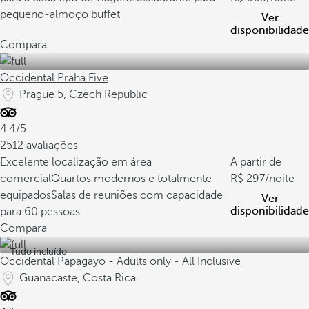
pequeno-almoço buffet
Ver
disponibilidade
Compara
Occidental Praha Five
Prague 5, Czech Republic
4.4/5
2512 avaliações
Excelente localização em área
A partir de
comercial
Quartos modernos e totalmente
297
/noite
equipados
Salas de reuniões com capacidade
Ver
disponibilidade
para 60 pessoas
Compara
Tudo incluído
Occidental Papagayo - Adults only - All Inclusive
Guanacaste, Costa Rica