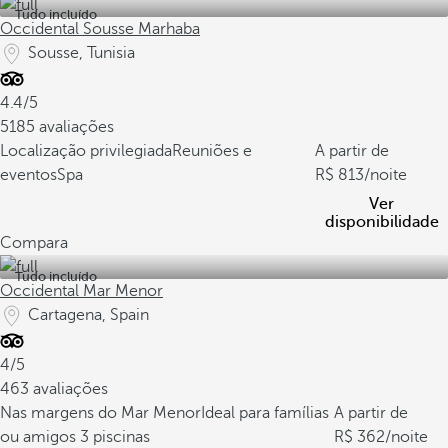
Tudo incluído
Occidental Sousse Marhaba
Sousse, Tunisia
4.4/5
5185 avaliações
Localização privilegiada
Reuniões e
A partir de
eventos
Spa
813
/noite
Ver
disponibilidade
Compara
Tudo incluído
Occidental Mar Menor
Cartagena, Spain
4/5
463 avaliações
Nas margens do Mar Menor
Ideal para famílias
A partir de
ou amigos
3 piscinas
362
/noite