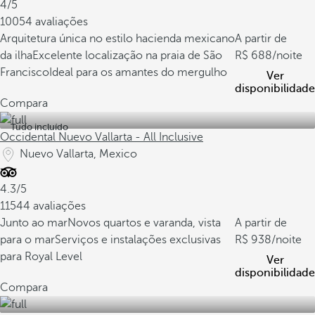
4/5
10054 avaliações
Arquitetura única no estilo hacienda mexicano
A partir de
da ilha
Excelente localização na praia de São
688
/noite
Francisco
Ideal para os amantes do mergulho
Ver
disponibilidade
Compara
Tudo incluído
Occidental Nuevo Vallarta - All Inclusive
Nuevo Vallarta, Mexico
4.3/5
11544 avaliações
Junto ao mar
Novos quartos e varanda, vista
A partir de
para o mar
Serviços e instalações exclusivas
938
/noite
para Royal Level
Ver
disponibilidade
Compara