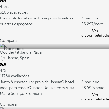
4.6/5
3106 avaliações
Excelente localização
Praia privada
Suítes e
A partir de
quartos espaçosos
297
/noite
Ver
disponibilidade
Compara
Tudo incluído
Occidental Jandía Playa
Jandía, Spain
4/5
11760 avaliações
Junto à espetacular praia de Jandía
O hotel
A partir de
ideal para casais
Quartos Deluxe com Vista
599
/noite
Mar e Serviço Premium
Ver
disponibilidade
Compara