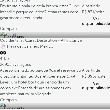
19518 avaliações
Em frente à praia de areia branca e fina
Clube
A partir de
infantil e parque aquático
7 restaurantes com
831
/noite
gastronomia requintada
Ver
disponibilidade
Compara
Tudo incluído
Occidental at Xcaret Destination - All Inclusive
Playa del Carmen, Mexico
4.1/5
26955 avaliações
Acesso ilimitado ao parque Xcaret reservando
A partir de
o pacote Unlimited Xcaret Xperience
Royal
896
/noite
Level, um hotel boutique dentro de um
Ver
disponibilidade
complexo
Enseada de areias brancas em
ambiente natural privilegiado
Compara
Tudo incluído