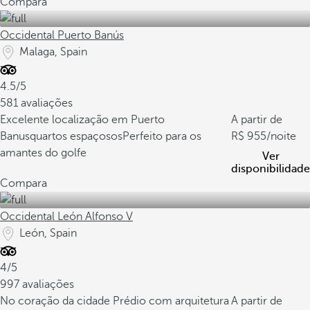
Compara
Occidental Puerto Banús
Malaga, Spain
4.5/5
581 avaliações
Excelente localização em Puerto
A partir de
Banus
quartos espaçosos
Perfeito para os
955
/noite
amantes do golfe
Ver
disponibilidade
Compara
Occidental León Alfonso V
León, Spain
4/5
997 avaliações
No coração da cidade
Prédio com arquitetura
A partir de