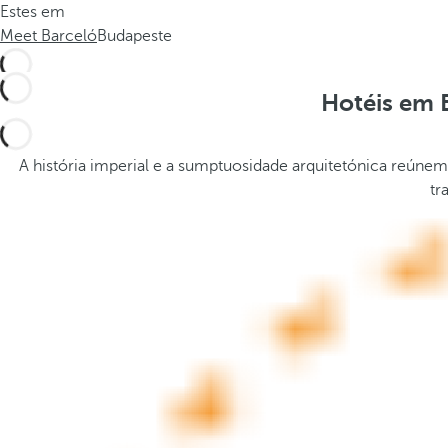
Estes em
a
t
Meet Barceló
Budapeste
.
h
.
e
.
p
Hotéis em 
o
p
u
A história imperial e a sumptuosidade arquitetónica reú
p
tr
a
n
d
m
o
v
e
s
f
o