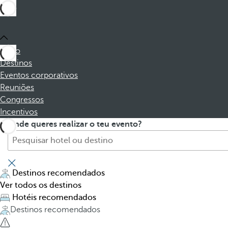
Início
Destinos
Eventos corporativos
Reuniões
Congressos
Incentivos
P
P
Onde queres realizar o teu evento?
r
r
o
e
c
s
u
s
Destinos recomendados
r
i
Ver todos os destinos
e
n
Hotéis recomendados
h
g
Destinos recomendados
o
t