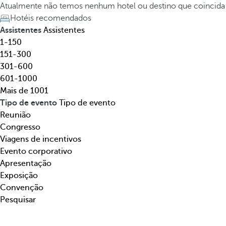
t
h
Atualmente não temos nenhum hotel ou destino que coincid
e
e
Hotéis recomendados
l
d
Assistentes
Assistentes
,
o
1-150
d
w
151-300
e
n
301-600
s
a
601-1000
t
r
Mais de 1001
i
r
Tipo de evento
Tipo de evento
n
o
Reunião
o
w
Congresso
,
k
Viagens de incentivos
t
e
Evento corporativo
e
y
Apresentação
m
o
Exposição
á
p
Convenção
t
e
Pesquisar
i
n
c
s