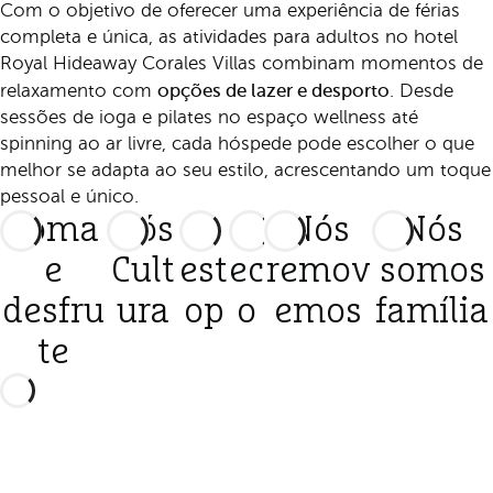
Com o objetivo de oferecer uma experiência de férias
completa e única, as atividades para adultos no hotel
Royal Hideaway Corales Villas combinam momentos de
opções de lazer e desporto
relaxamento com
. Desde
sessões de ioga e pilates no espaço wellness até
spinning ao ar livre, cada hóspede pode escolher o que
melhor se adapta ao seu estilo, acrescentando um toque
pessoal e único.
Coma
Nós
W
W
Nós
Nós
e
Cult
est
ec
remov
somos
desfru
ura
op
o
emos
família
te