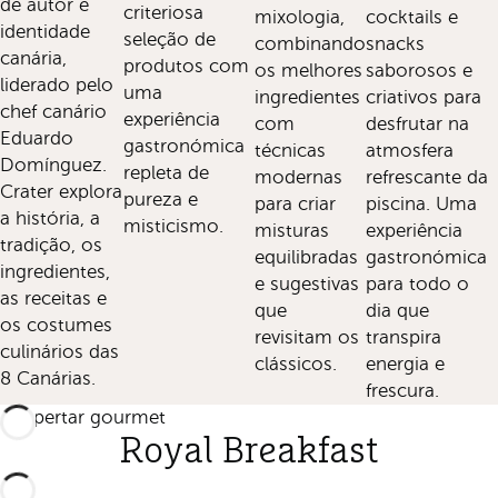
de autor e
criteriosa
mixologia,
cocktails e
identidade
seleção de
combinando
snacks
canária,
produtos com
os melhores
saborosos e
liderado pelo
uma
ingredientes
criativos para
chef canário
experiência
com
desfrutar na
Eduardo
gastronómica
técnicas
atmosfera
Domínguez.
repleta de
modernas
refrescante da
Crater explora
pureza e
para criar
piscina. Uma
a história, a
misticismo.
misturas
experiência
tradição, os
equilibradas
gastronómica
ingredientes,
e sugestivas
para todo o
as receitas e
que
dia que
os costumes
revisitam os
transpira
culinários das
clássicos.
energia e
8 Canárias.
frescura.
Despertar gourmet
Royal Breakfast