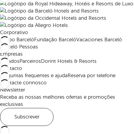
Corporativo
Grupo Barceló
Fundação Barceló
Vacaciones Barceló
Barceló Pessoas
Empresas
Afiliados
Parceiros
Dorint Hotels & Resorts
Contacto
Perguntas frequentes e ajuda
Reserva por telefone
Contacte connosco
Newsletter
Receba as nossas melhores ofertas e promoções
exclusivas
Subscrever