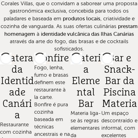
Corales Villas, que o convidam a saborear uma proposta
gastronómica exclusiva, concebida para todos os
produtos locais
paladares e baseada em
, criatividade e
prestam
cozinha de vanguarda. As suas ofertas culinárias
homenagem
identidade vulcânica das Ilhas Canárias
à
através da arte do fogo, das brasas e de cocktails
sofisticados.
Cratera
Bonfire
Materi
Bar e
da
Fogo, lenha,
a
Snack-
fumo e brasas
Identid
Eleme
Bar da
definem este
restaurante à
ade
ntal
Piscina
la carte.
Canári
Bar
Materia
Bonfire é pura
cozinha
a
Materia liga-
Um espaço
baseada em
se às regras
descontraído e
Restaurante
técnicas
elementares
informal, com
com cozinha
ancestrais e na
da
excelentes