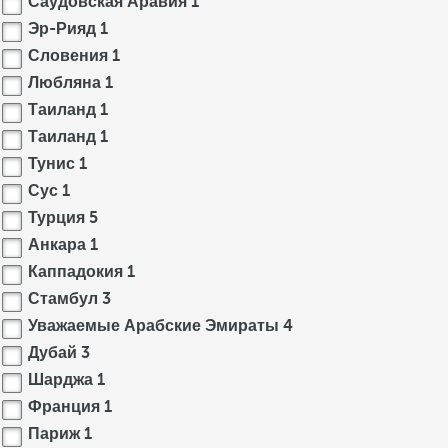
Саудовская Аравия
1
Эр-Рияд
1
Словения
1
Любляна
1
Таиланд
1
Таиланд
1
Тунис
1
Сус
1
Турция
5
Анкара
1
Каппадокия
1
Стамбул
3
Уважаемые Арабские Эмираты
4
Дубай
3
Шарджа
1
Франция
1
Париж
1