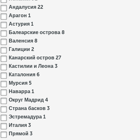
Андалусия
22
Арагон
1
Астурия
1
Балеарские острова
8
Валенсия
8
Галиции
2
Канарский остров
27
Кастилии и Леона
3
Каталония
6
Мурсия
5
Наварра
1
Округ Мадрид
4
Страна басков
3
Эстремадура
1
Италия
3
Прямой
3