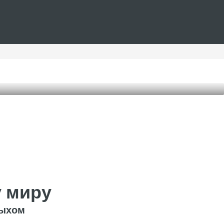
у миру
дыхом