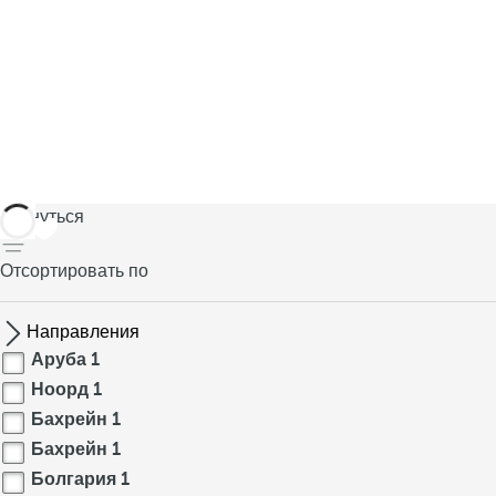
вернуться
Отсортировать по
Направления
Аруба
1
Ноорд
1
Бахрейн
1
Бахрейн
1
Болгария
1