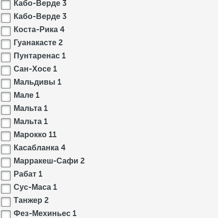
Кабо-Верде
3
Кабо-Верде
3
Коста-Рика
4
Гуанакасте
2
Пунтаренас
1
Сан-Хосе
1
Мальдивы
1
Мале
1
Мальта
1
Мальта
1
Марокко
11
Касабланка
4
Марракеш-Сафи
2
Рабат
1
Сус-Маса
1
Танжер
2
Фез-Мехиньес
1