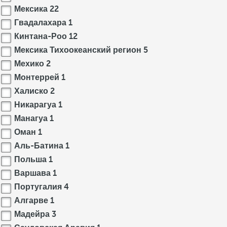
Мексика
22
Гвадалахара
1
Кинтана-Роо
12
Мексика Тихоокеанский регион
5
Мехико
2
Монтеррей
1
Халиско
2
Никарагуа
1
Манагуа
1
Оман
1
Аль-Батина
1
Польша
1
Варшава
1
Португалия
4
Алгарве
1
Мадейра
3