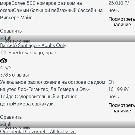
море
Более 500 номеров с видом на
25,010
/
океан
Самый большой пейзажный бассейн на
ночь
Ривьере Майя
Посмотреть
наличие
Сравнить
Все включено
Barceló Santiago - Adults Only
Puerto Santiago, Spain
4.3/5
3783 отзывы
Уникальное расположение на острове с видом
От
на утес Лос-Гигантес, Ла Гомера и Эль-
16,199
/
Тейде.
Оздоровительный и фитнес-
ночь
центр
Номера с джакузи
Посмотреть
наличие
Сравнить
Все включено
Occidental Cozumel - All Inclusive