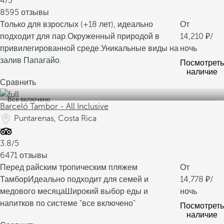
4/5
8595 отзывы
Только для взрослых (+18 лет), идеально
От
подходит для пар.
Окруженный природой в
14,210
/
привилегированной среде.
Уникальные виды на
ночь
залив Папагайо.
Посмотреть
наличие
Сравнить
Все включено
Barceló Tambor - All Inclusive
Puntarenas, Costa Rica
3.8/5
6471 отзывы
Перед райским тропическим пляжем
От
Тамбор
Идеально подходит для семей и
14,778
/
медового месяца
Широкий выбор еды и
ночь
напитков по системе "все включено"
Посмотреть
наличие