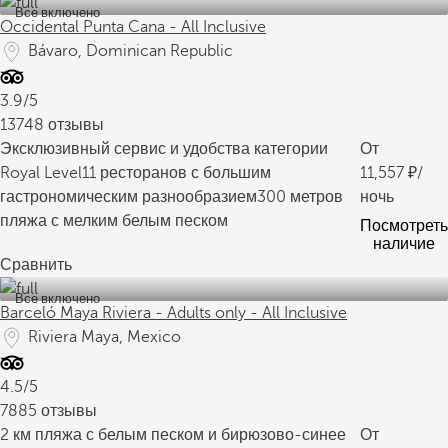
Все включено
Occidental Punta Cana - All Inclusive
Bávaro, Dominican Republic
3.9/5
13748 отзывы
Эксклюзивный сервис и удобства категории
От
Royal Level
11 ресторанов с большим
11,557
/
гастрономическим разнообразием
300 метров
ночь
пляжа с мелким белым песком
Посмотреть
наличие
Сравнить
Все включено
Barceló Maya Riviera - Adults only - All Inclusive
Riviera Maya, Mexico
4.5/5
7885 отзывы
2 км пляжа с белым песком и бирюзово-синее
От