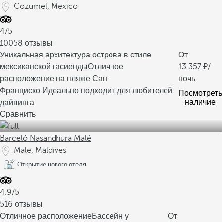
Cozumel, Mexico
4/5
10058 отзывы
Уникальная архитектура острова в стиле
От
мексиканской гасиенды
Отличное
13,357
/
расположение на пляже Сан-
ночь
Франциско.
Идеально подходит для любителей
Посмотреть
наличие
дайвинга
Сравнить
Barceló Nasandhura Malé
Male, Maldives
Открытие нового отеля
4.9/5
516 отзывы
Отличное расположение
Бассейн у
От