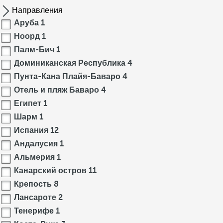
Направления
Аруба
1
Ноорд
1
Палм-Бич
1
Доминиканская Республика
4
Пунта-Кана Плайя-Баваро
4
Отель и пляж Баваро
4
Египет
1
Шарм
1
Испания
12
Андалусия
1
Альмерия
1
Канарский остров
11
Крепость
8
Лансароте
2
Тенерифе
1