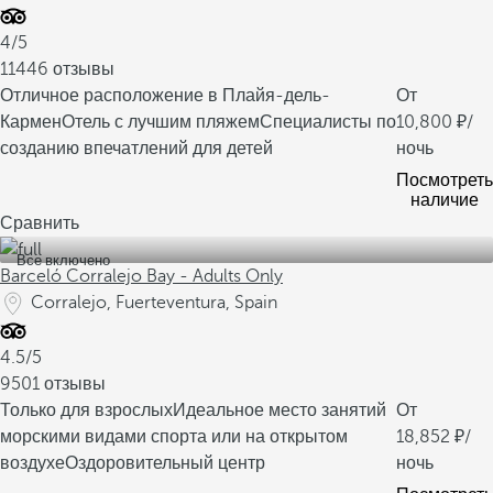
4/5
11446 отзывы
Отличное расположение в Плайя-дель-
От
Кармен
Отель с лучшим пляжем
Специалисты по
10,800
/
созданию впечатлений для детей
ночь
Посмотреть
наличие
Сравнить
Все включено
Barceló Corralejo Bay - Adults Only
Corralejo, Fuerteventura, Spain
4.5/5
9501 отзывы
Только для взрослых
Идеальное место занятий
От
морскими видами спорта или на открытом
18,852
/
воздухе
Оздоровительный центр
ночь