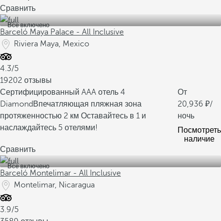
Сравнить
Все включено
Barceló Maya Palace - All Inclusive
Riviera Maya, Mexico
4.3/5
19202 отзывы
Сертифицированный AAA отель 4
От
Diamond
Впечатляющая пляжная зона
20,936
/
протяженностью 2 км
Оставайтесь в 1 и
ночь
наслаждайтесь 5 отелями!
Посмотреть
наличие
Сравнить
Все включено
Barceló Montelimar - All Inclusive
Montelimar, Nicaragua
3.9/5