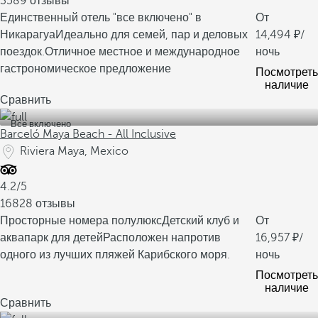
3589 отзывы
Единственный отель "все включено" в
От
Никарагуа
Идеально для семей, пар и деловых
14,494
/
поездок.
Отличное местное и международное
ночь
гастрономическое предложение
Посмотреть
наличие
Сравнить
Все включено
Barceló Maya Beach - All Inclusive
Riviera Maya, Mexico
4.2/5
16828 отзывы
Просторные номера полулюкс
Детский клуб и
От
аквапарк для детей
Расположен напротив
16,957
/
одного из лучших пляжей Карибского моря.
ночь
Посмотреть
наличие
Сравнить