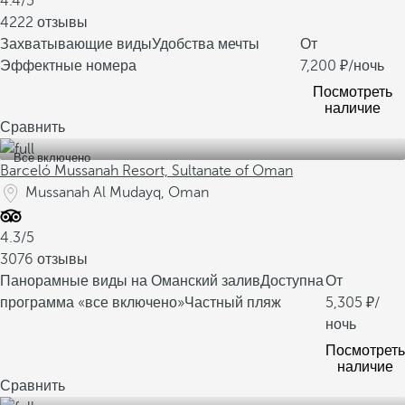
4.4/5
4222 отзывы
Захватывающие виды
Удобства мечты
От
Эффектные номера
7,200
/ночь
Посмотреть
наличие
Сравнить
Все включено
Barceló Mussanah Resort, Sultanate of Oman
Mussanah Al Mudayq, Oman
4.3/5
3076 отзывы
Панорамные виды на Оманский залив
Доступна
От
программа «все включено»
Частный пляж
5,305
/
ночь
Посмотреть
наличие
Сравнить