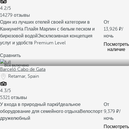
4.2/5
14279 отзывы
Один из лучших отелей своей категории в
От
Канкуне
На Плайя Марлин с белым песком и
13,926
/
бирюзовой водой
Эксклюзивная концепция
ночь
услуг и удобств Premium Level
Посмотреть
наличие
Сравнить
Все включено
Barceló Cabo de Gata
Retamar, Spain
4.3/5
5321 отзывы
У входа в природный парк
Идеальное
От
оборудование для семейного отдыха
Велоспорт
9,379
/
дружелюбный
ночь
Посмотреть