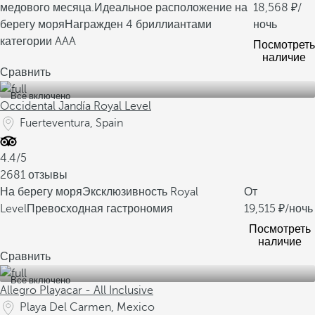
медового месяца.
Идеальное расположение на
18,568
/
берегу моря
Награжден 4 бриллиантами
ночь
категории AAA
Посмотреть
наличие
Сравнить
Все включено
Occidental Jandía Royal Level
Fuerteventura, Spain
4.4/5
2681 отзывы
На берегу моря
Эксклюзивность Royal
От
Level
Превосходная гастрономия
19,515
/ночь
Посмотреть
наличие
Сравнить
Все включено
Allegro Playacar - All Inclusive
Playa Del Carmen, Mexico