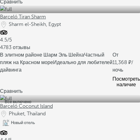
Сравнить
Barceló Tiran Sharm
Sharm el-Sheikh, Egypt
4.5/5
4783 отзывы
В элитном районе Шарм Эль Шейха
Частный
От
пляж на Красном море
Идеально для любителей
11,368
/
дайвинга
ночь
Посмотреть
наличие
Сравнить
Все включено
Barceló Coconut Island
Phuket, Thailand
Новый отель