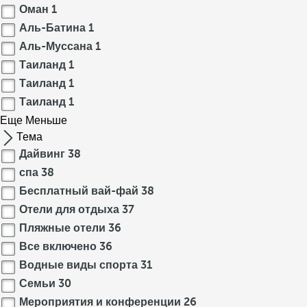
Оман
1
Аль-Батина
1
Аль-Муссана
1
Таиланд
1
Таиланд
1
Таиланд
1
Еще
Меньше
Тема
Дайвинг
38
спа
38
Бесплатный вай-фай
38
Отели для отдыха
37
Пляжные отели
36
Все включено
36
Водные виды спорта
31
Семьи
30
Мероприятия и конференции
26