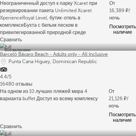
Неограниченный доступ к парку Xcaret при
От
резервировании пакета Unlimited Xcaret
16,389
/
Xperience
Royal Level, бутик-отель в
ночь
комплексе
Бухта с белым песком в
Посмотреть
наличие
привилегированной природной среде
Сравнить
Все включено
Barceló Bávaro Beach - Adults only - All Inclusive
Punta Cana Higuey, Dominican Republic
4.4/5
16480 отзывы
На одном из 10 лучших пляжей мира
4
От
варианта buffet
Доступ ко всему комплексу
21,126
/
ночь
Посмотреть
наличие
Сравнить