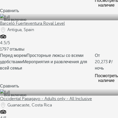
Посмотреть
наличие
Сравнить
Все включено
Barceló Fuerteventura Royal Level
Antigua, Spain
4.5/5
1797 отзывы
Перед морем
Просторные люксы со всеми
От
удобствами
Мероприятия и развлечения для
20,273
/
всей семьи
ночь
Посмотреть
наличие
Сравнить
Все включено
Occidental Papagayo - Adults only - All Inclusive
Guanacaste, Costa Rica