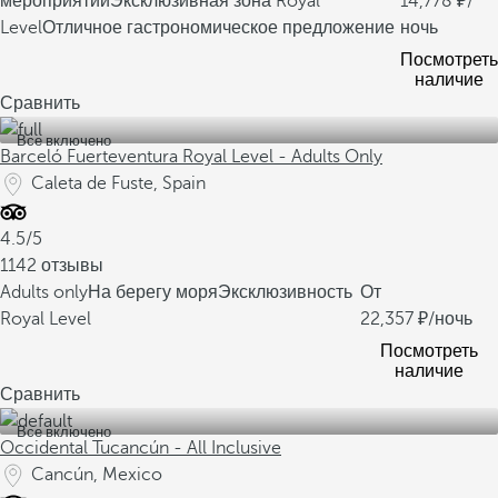
мероприятий
Эксклюзивная зона Royal
14,778
/
Level
Отличное гастрономическое предложение
ночь
Посмотреть
наличие
Сравнить
Все включено
Barceló Fuerteventura Royal Level - Adults Only
Caleta de Fuste, Spain
4.5/5
1142 отзывы
Adults only
На берегу моря
Эксклюзивность
От
Royal Level
22,357
/ночь
Посмотреть
наличие
Сравнить
Все включено
Occidental Tucancún - All Inclusive
Cancún, Mexico