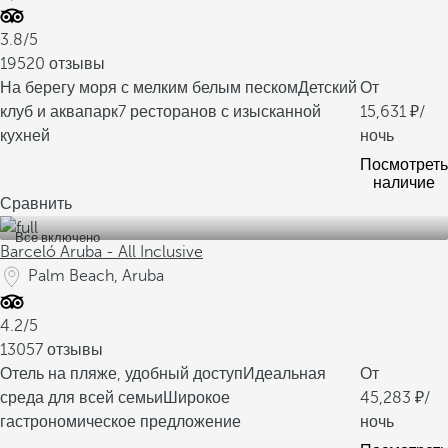
3.8/5
19520 отзывы
На берегу моря с мелким белым песком
Детский
От
клуб и аквапарк
7 ресторанов с изысканной
15,631
/
кухней
ночь
Посмотреть
наличие
Сравнить
Все включено
Barceló Aruba - All Inclusive
Palm Beach, Aruba
4.2/5
13057 отзывы
Отель на пляже, удобный доступ
Идеальная
От
среда для всей семьи
Широкое
45,283
/
гастрономическое предложение
ночь