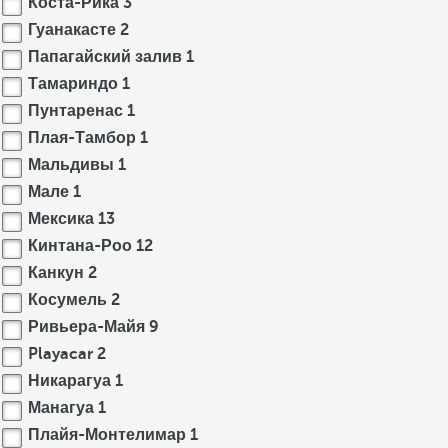
Коста-Рика
3
Гуанакасте
2
Папагайский залив
1
Тамариндо
1
Пунтаренас
1
Плая-Тамбор
1
Мальдивы
1
Мале
1
Мексика
13
Кинтана-Роо
12
Канкун
2
Косумель
2
Ривьера-Майя
9
Playacar
2
Никарагуа
1
Манагуа
1
Плайя-Монтелимар
1