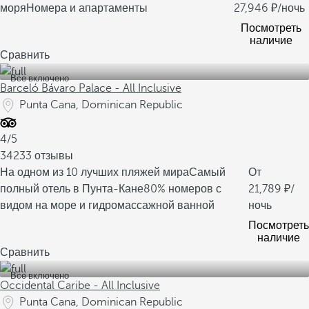
моря
Номера и апартаменты
27,946
/ночь
Посмотреть
наличие
Сравнить
Все включено
Barceló Bávaro Palace - All Inclusive
Punta Cana, Dominican Republic
4/5
34233 отзывы
На одном из 10 лучших пляжей мира
Самый
От
полный отель в Пунта-Кане
80% номеров с
21,789
/
видом на море и гидромассажной ванной
ночь
Посмотреть
наличие
Сравнить
Все включено
Occidental Caribe - All Inclusive
Punta Cana, Dominican Republic