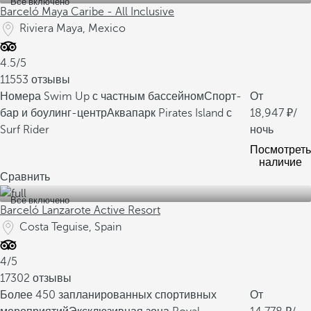
Все включено
Barceló Maya Caribe - All Inclusive
Riviera Maya, Mexico
4.5/5
11553 отзывы
Номера Swim Up с частным бассейном
Спорт-
От
бар и боулинг-центр
Аквапарк Pirates Island с
18,947
/
Surf Rider
ночь
Посмотреть
наличие
Сравнить
Все включено
Barceló Lanzarote Active Resort
Costa Teguise, Spain
4/5
17302 отзывы
Более 450 запланированных спортивных
От