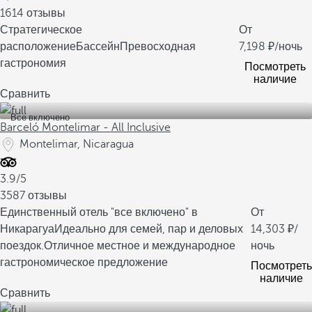
1614 отзывы
Стратегическое
От
расположение
Бассейн
Превосходная
7,198
/ночь
гастрономия
Посмотреть
наличие
Сравнить
Все включено
Barceló Montelimar - All Inclusive
Montelimar, Nicaragua
3.9/5
3587 отзывы
Единственный отель "все включено" в
От
Никарагуа
Идеально для семей, пар и деловых
14,303
/
поездок.
Отличное местное и международное
ночь
гастрономическое предложение
Посмотреть
наличие
Сравнить