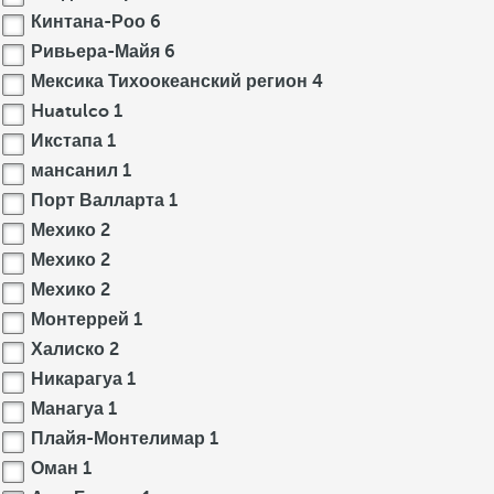
Кинтана-Роо
6
Ривьера-Майя
6
Мексика Тихоокеанский регион
4
Huatulco
1
Икстапа
1
мансанил
1
Порт Валларта
1
Мехико
2
Мехико
2
Мехико
2
Монтеррей
1
Халиско
2
Никарагуа
1
Манагуа
1
Плайя-Монтелимар
1
Оман
1