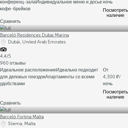
конференц-зала
Индивидуальное меню и досье
ночь
кофе-брейков
Посмотреть
наличие
Сравнить
Barceló Residences Dubai Marina
Dubái, United Arab Emirates
4.4/5
960 отзывы
Идеальное расположение
Идеально подходит
От
для деловых поездок
Апартаменты со всеми
4,300
/
удобствами
ночь
Посмотреть
наличие
Сравнить
Barceló Fortina Malta
Sliema, Malta