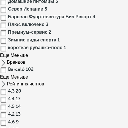
Домашние питомцы
5
Север Испании
5
Барсело Фуэртевентура Бич Резорт
4
Плюс включено
3
Премиум-сервис
2
Зимние виды спорта
1
короткая рубашка-поло
1
Еще
Меньше
Брендов
Barceló
102
Еще
Меньше
Рейтинг клиентов
4.3
20
4.4
17
4.5
14
4.2
13
4.6
9