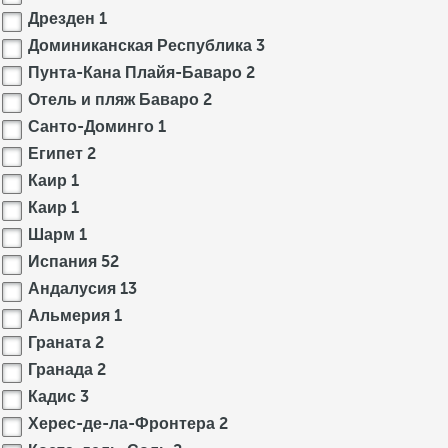
Дрезден
1
Доминиканская Республика
3
Пунта-Кана Плайя-Баваро
2
Отель и пляж Баваро
2
Санто-Доминго
1
Египет
2
Каир
1
Каир
1
Шарм
1
Испания
52
Андалусия
13
Альмерия
1
Граната
2
Гранада
2
Кадис
3
Херес-де-ла-Фронтера
2