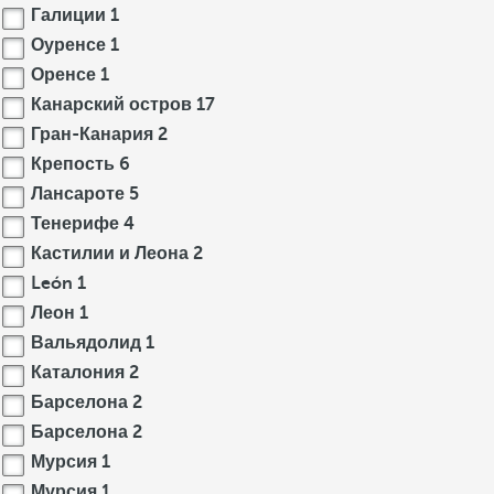
Галиции
1
Оуренсе
1
Оренсе
1
Канарский остров
17
Гран-Канария
2
Крепость
6
Лансароте
5
Тенерифе
4
Кастилии и Леона
2
León
1
Леон
1
Вальядолид
1
Каталония
2
Барселона
2
Барселона
2
Мурсия
1
Мурсия
1