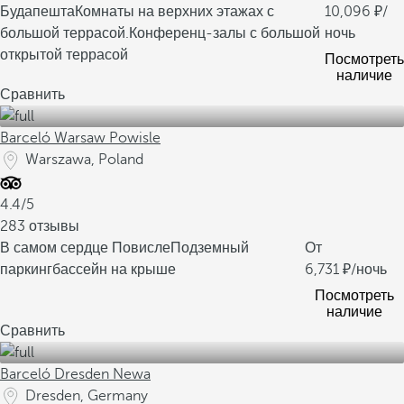
Будапешта
Комнаты на верхних этажах с
10,096
/
большой террасой.
Конференц-залы с большой
ночь
открытой террасой
Посмотреть
наличие
Сравнить
Barceló Warsaw Powisle
Warszawa, Poland
4.4/5
283 отзывы
В самом сердце Повисле
Подземный
От
паркинг
бассейн на крыше
6,731
/ночь
Посмотреть
наличие
Сравнить
Barceló Dresden Newa
Dresden, Germany