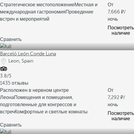
Стратегическое местоположение
Местная и
От
международная гастрономия
Проведение
7,666
/
встреч и мероприятий
ночь
Посмотреть
наличие
Сравнить
Barceló León Conde Luna
Leon, Spain
3.8/5
1435 отзывы
Расположен в нервном центре
От
Леона
Помещения и помещения,
7,292
/
подготовленные для конгрессов и
ночь
встреч
Комфортные и светлые комнаты
Посмотреть
наличие
Сравнить