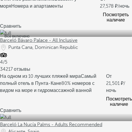
моря
Номера и апартаменты
27,578
/ночь
Посмотреть
наличие
Сравнить
Все включено
Barceló Bávaro Palace - All Inclusive
Punta Cana, Dominican Republic
4/5
34217 отзывы
На одном из 10 лучших пляжей мира
Самый
От
полный отель в Пунта-Кане
80% номеров с
21,501
/
видом на море и гидромассажной ванной
ночь
Посмотреть
наличие
Сравнить
Barceló La Nucía Palms - Adults Recommended
Alicante, Spain