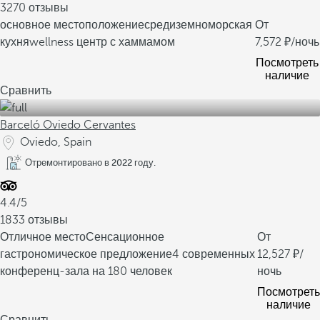
3270 отзывы
основное местоположение
средиземноморская
От
кухня
wellness центр с хаммамом
7,572
/ночь
Посмотреть
наличие
Сравнить
Barceló Oviedo Cervantes
Oviedo, Spain
Отремонтировано в 2022 году.
4.4/5
1833 отзывы
Отличное место
Сенсационное
От
гастрономическое предложение
4 современных
12,527
/
конференц-зала на 180 человек
ночь
Посмотреть
наличие