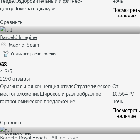
Тейде.
Оздоровительный и фитнес-
ночь
центр
Номера с джакузи
Посмотреть
наличие
Сравнить
Barceló Imagine
Madrid, Spain
Отличное расположение
4.8/5
2190 отзывы
Оригинальная концепция отеля
Стратегическое
От
местоположение
Широкое и разнообразное
10,564
/
гастрономическое предложение
ночь
Посмотреть
наличие
Сравнить
Все включено
Barceló Royal Beach - All Inclusive