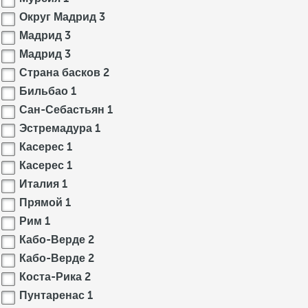
Округ Мадрид
3
Мадрид
3
Мадрид
3
Страна басков
2
Бильбао
1
Сан-Себастьян
1
Эстремадура
1
Касерес
1
Касерес
1
Италия
1
Прямой
1
Рим
1
Кабо-Верде
2
Кабо-Верде
2
Коста-Рика
2
Пунтаренас
1