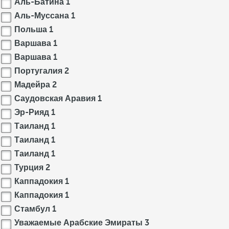
Аль-Батина
1
Аль-Муссана
1
Польша
1
Варшава
1
Варшава
1
Португалия
2
Мадейра
2
Саудовская Аравия
1
Эр-Рияд
1
Таиланд
1
Таиланд
1
Таиланд
1
Турция
2
Каппадокия
1
Каппадокия
1
Стамбул
1
Уважаемые Арабские Эмираты
3