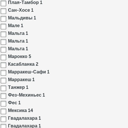
Плая-Тамбор
1
Сан-Хосе
1
Мальдивы
1
Мале
1
Мальта
1
Мальта
1
Мальта
1
Марокко
5
Касабланка
2
Марракеш-Сафи
1
Марракеш
1
Танжер
1
Фез-Мехиньес
1
Фес
1
Мексика
14
Гвадалахара
1
Гвадалахара
1