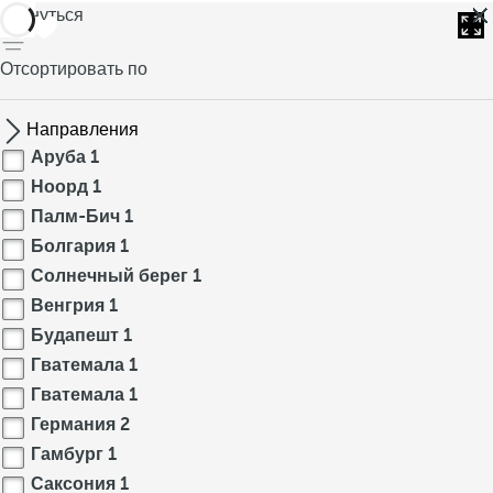
вернуться
Отсортировать по
Направления
Аруба
1
Ноорд
1
Палм-Бич
1
Болгария
1
Солнечный берег
1
Венгрия
1
Будапешт
1
Гватемала
1
Гватемала
1
Германия
2
Гамбург
1
Саксония
1