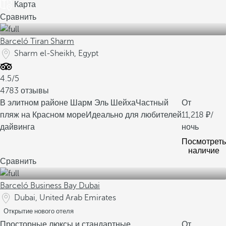
Карта
Сравнить
Barceló Tiran Sharm
Sharm el-Sheikh, Egypt
4.5/5
4783 отзывы
В элитном районе Шарм Эль Шейха
Частный
От
пляж на Красном море
Идеально для любителей
11,218
/
дайвинга
ночь
Посмотреть
наличие
Сравнить
Barceló Business Bay Dubai
Dubai, United Arab Emirates
Открытие нового отеля
Просторные люксы и стандартные
От