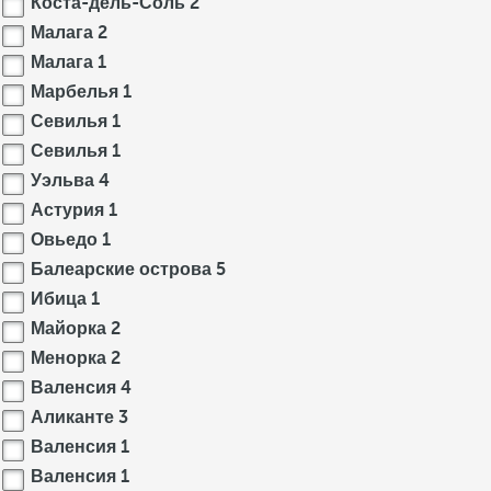
Коста-дель-Соль
2
Малага
2
Малага
1
Марбелья
1
Севилья
1
Севилья
1
Уэльва
4
Астурия
1
Овьедо
1
Балеарские острова
5
Ибица
1
Майорка
2
Менорка
2
Валенсия
4
Аликанте
3
Валенсия
1
Валенсия
1