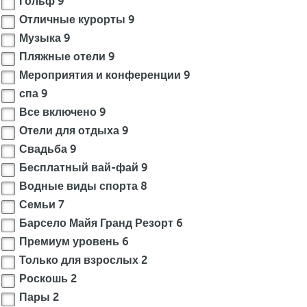
Гольф
9
и
Отличные курорты
9
т
Музыка
9
с
Пляжные отели
9
я
Мероприятия и конференции
9
с
в
спа
9
о
Все включено
9
и
Отели для отдыха
9
м
Свадьба
9
н
Бесплатный вай-фай
9
а
Водные виды спорта
8
с
Семьи
7
л
Барсело Майя Гранд Резорт
6
е
д
Премиум уровень
6
и
Только для взрослых
2
е
Роскошь
2
м
Пары
2
м