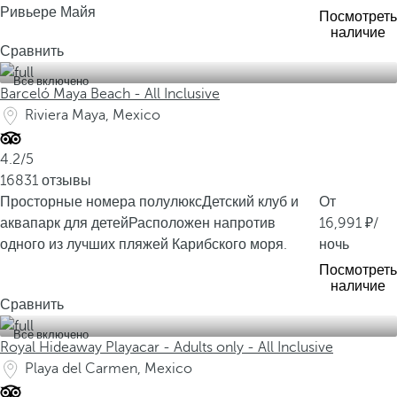
Ривьере Майя
ь
Посмотреть
наличие
в
Сравнить
ы
с
Все включено
Barceló Maya Beach - All Inclusive
м
Riviera Maya, Mexico
о
ж
4.2/5
е
16831 отзывы
т
Просторные номера полулюкс
Детский клуб и
От
е
аквапарк для детей
Расположен напротив
16,991
/
о
одного из лучших пляжей Карибского моря.
ночь
с
м
Посмотреть
наличие
о
Сравнить
т
р
Все включено
Royal Hideaway Playacar - Adults only - All Inclusive
е
Playa del Carmen, Mexico
т
ь