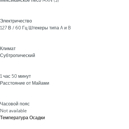
Мексиканское песо MXN ($)
ю
з
о
Электричество
в
127 В / 60 Гц Штекеры типа A и B
ы
м
и
Климат
в
Субтропический
о
д
а
1 час 50 минут
м
Расстояние от Майами
и
.
Э
Часовой пояс
т
Not available
а
Температура
Осадки
в
с