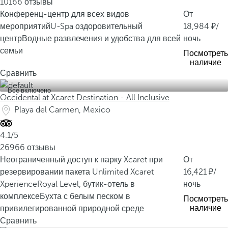
10166 отзывы
а
Конференц-центр для всех видов
От
к
мероприятий
U-Spa оздоровительный
18,984
/
Т
центр
Водные развлечения и удобства для всей
ночь
у
семьи
Посмотреть
л
наличие
у
Сравнить
м
Все включено
и
Occidental at Xcaret Destination - All Inclusive
К
Playa del Carmen, Mexico
о
б
4.1/5
а
26966 отзывы
,
Неограниченный доступ к парку Xcaret при
От
и
резервировании пакета Unlimited Xcaret
16,421
/
н
Xperience
Royal Level, бутик-отель в
ночь
а
комплексе
Бухта с белым песком в
Посмотреть
с
наличие
привилегированной природной среде
л
Сравнить
а