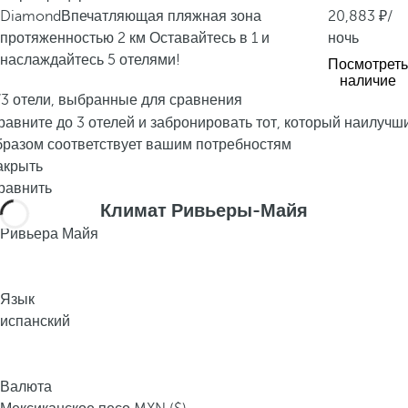
а
Diamond
Впечатляющая пляжная зона
20,883
/
м
протяженностью 2 км
Оставайтесь в 1 и
ночь
и
наслаждайтесь 5 отелями!
Посмотреть
с
наличие
б
/3 отели, выбранные для сравнения
е
равните до 3 отелей и забронировать тот, который наилучш
л
бразом соответствует вашим потребностям
ы
акрыть
м
равнить
п
Климат Ривьеры-Майя
е
Ривьера Майя
с
к
о
Язык
м
испанский
и
б
и
Валюта
р