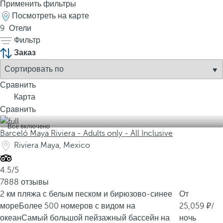
в
Применить фильтры
н
Посмотреть на карте
е
9
Отели
н
Фильтр
н
Заказ
о
й
Сравнить
к
Карта
р
Сравнить
а
с
Все включено
Barceló Maya Riviera - Adults only - All Inclusive
о
Riviera Maya, Mexico
т
ы
4.5/5
.
7888 отзывы
З
2 км пляжа с белым песком и бирюзово-синее
От
д
море
Более 500 номеров с видом на
25,059
/
е
океан
Самый большой пейзажный бассейн на
ночь
с