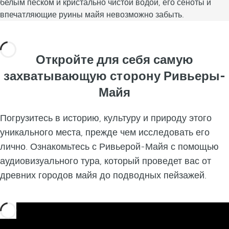
л
белым песком и кристально чистой водой, его сеноты и
ь
впечатляющие руины майя невозможно забыть.
т
у
р
Откройте для себя самую
н
захватывающую сторону Ривьеры-
о
Майя
е
б
Погрузитесь в историю, культуру и природу этого
о
уникального места, прежде чем исследовать его
г
лично. Ознакомьтесь с Ривьерой-Майя с помощью
а
аудиовизуального тура, который проведет вас от
т
древних городов майя до подводных пейзажей.
с
т
в