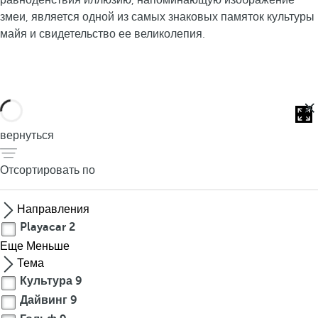
т
равноденствия иллюзию, напоминающую изображение
змеи, является одной из самых знаковых памяток культуры
а
майя и свидетельство ее великолепия.
Р
и
в
ь
е
вернуться
р
а
Отсортировать по
-
М
а
Направления
й
Playacar
2
я
Еще
Меньше
с
Тема
л
Культура
9
а
Дайвинг
9
в