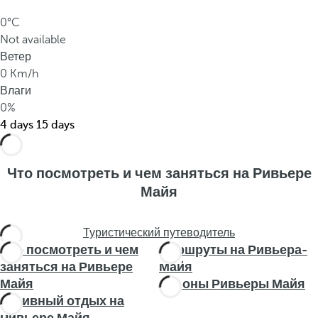
о
0°C
т
Not available
д
Ветер
ы
0 Km/h
х
Влаги
а
0%
.
4 days
15 days
Что посмотреть и чем заняться на Ривьере
Майя
Туристический путеводитель
Что посмотреть и чем
Маршруты на Ривьера-
заняться на Ривьере
Майя
Майя
Районы Ривьеры Майя
Активный отдых на