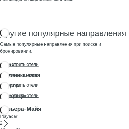
Другие популярные направления
Самые популярные направления при поиске и
бронировании.
Коста
Посмотреть отели
Рика
Доминиканская
Посмотреть отели
республика
Остров
Посмотреть отели
Аруба
Никарагуа
Посмотреть отели
Ривьера-Майя
Playacar
2