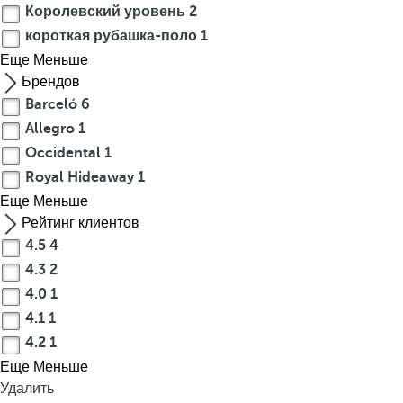
Королевский уровень
2
а
короткая рубашка-поло
1
й
Еще
Меньше
я
Брендов
и
Barceló
6
п
е
Allegro
1
й
Occidental
1
з
Royal Hideaway
1
а
Еще
Меньше
ж
Рейтинг клиентов
а
4.5
4
м
4.3
2
и
4.0
1
н
4.1
1
е
4.2
1
с
р
Еще
Меньше
а
Удалить