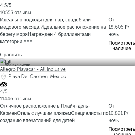
4.5/5
т
10553 отзывы
а
Идеально подходит для пар, свадеб или
От
к
медового месяца.
Идеальное расположение на
18,605
/
и
берегу моря
Награжден 4 бриллиантами
ночь
е
категории AAA
з
Посмотреть
наличие
н
Сравнить
а
к
Все включено
Allegro Playacar - All Inclusive
о
Playa Del Carmen, Mexico
в
ы
4/5
е
11446 отзывы
а
Отличное расположение в Плайя-дель-
От
р
Кармен
Отель с лучшим пляжем
Специалисты по
10,821
/
х
созданию впечатлений для детей
ночь
е
Посмотреть
о
наличие