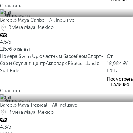
л
Сравнить
о
Все включено
г
Barceló Maya Caribe - All Inclusive
и
Riviera Maya, Mexico
ч
е
4.5/5
с
11576 отзывы
к
Номера Swim Up с частным бассейном
Спорт-
От
и
бар и боулинг-центр
Аквапарк Pirates Island с
18,984
/
е
Surf Rider
ночь
п
Посмотреть
а
наличие
м
Сравнить
я
Все включено
т
Barceló Maya Tropical - All Inclusive
к
Riviera Maya, Mexico
и
,
4.3/5
к