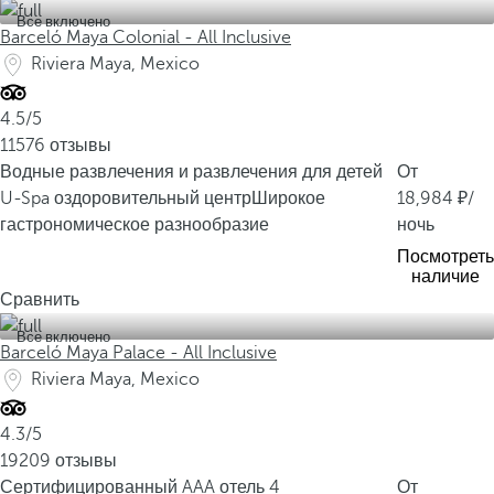
Все включено
д
Barceló Maya Colonial - All Inclusive
и
Riviera Maya, Mexico
т
ь
4.5/5
с
11576 отзывы
я
Водные развлечения и развлечения для детей
От
р
U-Spa оздоровительный центр
Широкое
18,984
/
а
гастрономическое разнообразие
ночь
й
Посмотреть
с
наличие
к
Сравнить
и
Все включено
м
Barceló Maya Palace - All Inclusive
и
Riviera Maya, Mexico
п
л
4.3/5
я
19209 отзывы
ж
Сертифицированный AAA отель 4
От