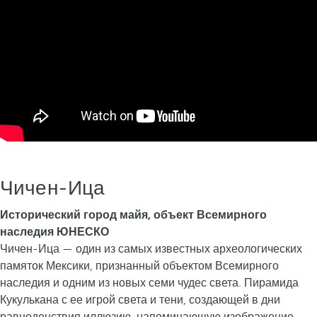
о
и
п
р
и
р
о
д
н
а
Чичен-Ица
я
Исторический город майя, объект Всемирного
к
наследия ЮНЕСКО
р
Чичен-Ица — один из самых известных археологических
а
памяток Мексики, признанный объектом Всемирного
с
наследия и одним из новых семи чудес света. Пирамида
о
Кукулькана с ее игрой света и тени, создающей в дни