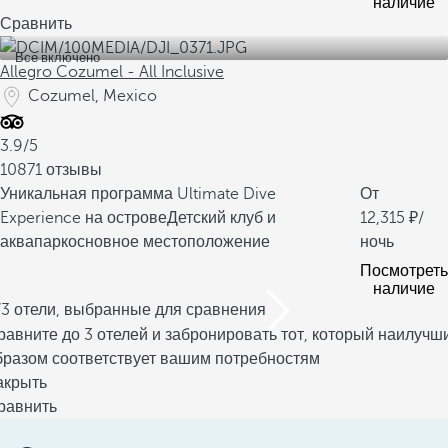
наличие
Сравнить
Все включено
Allegro Cozumel - All Inclusive
Cozumel, Mexico
3.9/5
10871 отзывы
Уникальная программа Ultimate Dive
От
Experience на острове
Детский клуб и
12,315
/
аквапарк
основное местоположение
ночь
Посмотреть
наличие
/3 отели, выбранные для сравнения
равните до 3 отелей и забронировать тот, который наилучш
бразом соответствует вашим потребностям
акрыть
равнить