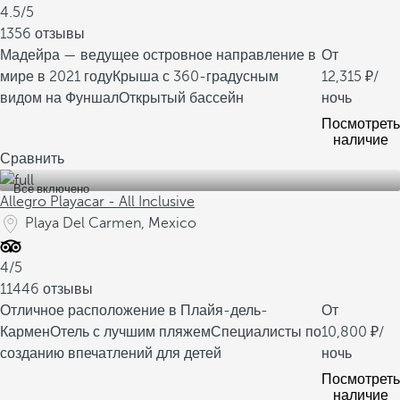
4.5/5
1356 отзывы
Мадейра — ведущее островное направление в
От
мире в 2021 году
Крыша с 360-градусным
12,315
/
видом на Фуншал
Открытый бассейн
ночь
Посмотреть
наличие
Сравнить
Все включено
Allegro Playacar - All Inclusive
Playa Del Carmen, Mexico
4/5
11446 отзывы
Отличное расположение в Плайя-дель-
От
Кармен
Отель с лучшим пляжем
Специалисты по
10,800
/
созданию впечатлений для детей
ночь
Посмотреть
наличие