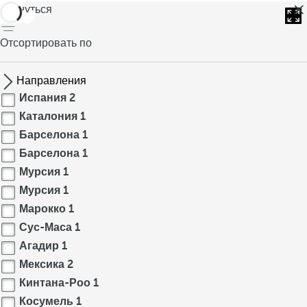
вернуться
Отсортировать по
Направления
Испания
2
Каталония
1
Барселона
1
Барселона
1
Мурсия
1
Мурсия
1
Марокко
1
Сус-Маса
1
Агадир
1
Мексика
2
Кинтана-Роо
1
Косумель
1