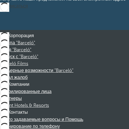
Подписаться
Корпорация
Группа "Barceló"
Фонд "Barceló"
Отпуск с "Barceló"
Barceló Films
Карьерные возможности "Barceló"
Канал жалоб
Компании
Аффилированные лица
Партнеры
Dorint Hotels & Resorts
Контакты
Часто задаваемые вопросы и Помощь
Бронирование по телефону