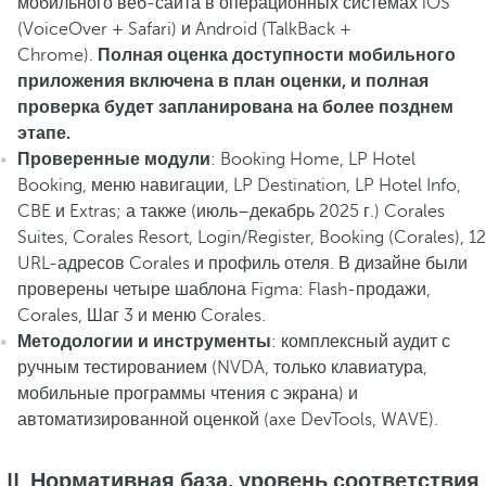
мобильного веб-сайта в операционных системах iOS
(VoiceOver + Safari) и Android (TalkBack +
Chrome).
Полная оценка доступности мобильного
приложения включена в план оценки, и полная
проверка будет запланирована на более позднем
этапе.
Проверенные модули
: Booking Home, LP Hotel
Booking, меню навигации, LP Destination, LP Hotel Info,
CBE и Extras; а также (июль–декабрь 2025 г.) Corales
Suites, Corales Resort, Login/Register, Booking (Corales), 12
URL-адресов Corales и профиль отеля. В дизайне были
проверены четыре шаблона Figma: Flash-продажи,
Corales, Шаг 3 и меню Corales.
Методологии и инструменты
: комплексный аудит с
ручным тестированием (NVDA, только клавиатура,
мобильные программы чтения с экрана) и
автоматизированной оценкой (axe DevTools, WAVE).
II. Нормативная база, уровень соответствия