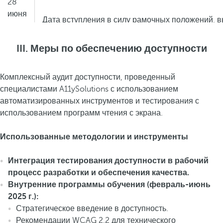
28
июня
Дата вступления в силу рамочных положений, в
2025
г.
III. Меры по обеспечению доступности
28
Комплексный аудит доступности, проведенный
июня
Окончание переходного периода, предусмотрен
специалистами A11ySolutions с использованием
2030
автоматизированных инструментов и тестирования с
г.
использованием программ чтения с экрана.
Использованные методологии и инструменты
Интеграция тестирования доступности в рабочий
процесс разработки и обеспечения качества.
Внутренние программы обучения (февраль-июнь
2025 г.):
Стратегическое введение в доступность.
Рекомендации WCAG 2.2 для технического