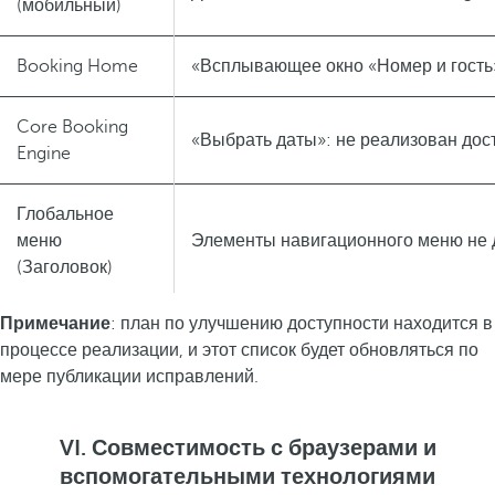
(мобильный)
Booking Home
«Всплывающее окно «Номер и гость
Core Booking
«Выбрать даты»: не реализован до
Engine
Глобальное
меню
Элементы навигационного меню не 
(Заголовок)
Примечание
: план по улучшению доступности находится в
Глобальное
процессе реализации, и этот список будет обновляться по
меню
Белый текст в разделе «Новинки» н
мере публикации исправлений.
(Заголовок)
Глобальное
VI. Совместимость с браузерами и
меню
При увеличении масштаба до 200%
вспомогательными технологиями