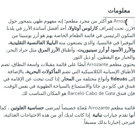
معلومات
Arrozante هو أكثر من مجرد مطعم؛ إنه مفهوم طهي يتمحور حول
الأرز، تحت إشراف
كارلوس أوتاولا،
أحد أفضل أساتذة الأرز في بلدنا.
المكون الرئيسي في قائمة الطعام الخاصة بهم هو أرز بومبيتا من
ألبوفيرا في فالنسيا، والذي يصنعون منه
الباييلا الفالنسية التقليدية،
والأرز الأسود أو أرز سينيوريت
، وأطباق
الأرز المرق
مثل جراد البحر،
والحبار مع اليقطين، أو ذيل الثور.
يحتوي مطعم Arrozante أيضًا على قائمة مقبلات واسعة النطاق، تضم
الأطباق الإسبانية الكلاسيكية التي تضم
المأكولات البحرية،
بالإضافة
إلى
fideuás
وأنواع مختلفة من
المحار.
إذا كنت تبحث عن الإقامة في
فندق في كابو دي جاتا والاستمتاع بالسياحة الطهوية في نفس الوقت،
فإن فندق Barceló Cabo de Gata هو المكان المناسب لك.
قائمة مطعم Arrozante مُعدّة خصيصاً لمرضى
حساسية الغلوتين
، كما
أنها تقدم خيارات
نباتية
. إذا كانت لديك أي من هذه الاحتياجات الغذائية،
فيرجى إخبارنا بذلك مسبقاً.