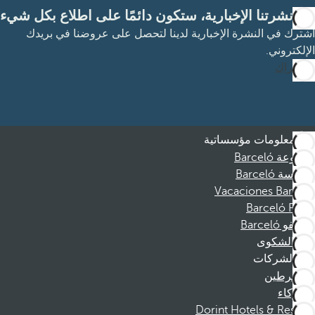
مع نشرتنا الإخبارية، ستكون دائمًا على اطلاع بكل شيء
اشترك في النشرة الإخبارية لدينا لتحصل على عروضنا في بريدك
الإلكتروني.
الاشتراك
معلومات مؤسساتية
مجموعة Barceló
مؤسسة Barceló
Vacaciones Barceló
Barceló Films
موظفو Barceló
قناة الشكوى
الشركات
المنخرطين
الشركاء
Dorint Hotels & Resorts