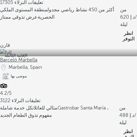
17305 تعليقات النزلاء
من
أكثر من 450 نشاط رياضي مجدول
منطقة المستوى الملكي
/
620
الحصرية
عرض تذوقي ممتاز
ليلة
انظر
التوفر
قارن
الإقامة الكاملة
Barceló Marbella
Marbella, Spain
موصى بها
4.2/5
3122 تعليقات النزلاء
من
Gastrobar Santa María ،
مثالي للعائلات
كل خدمة شاملة
/
488
مفهوم تذوق الطعام الجديد
ليلة
انظر