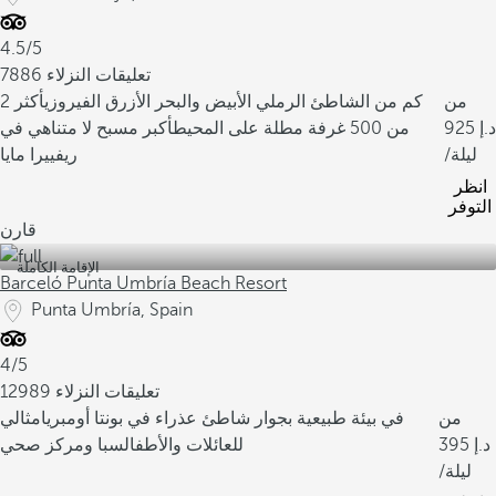
4.5/5
7886 تعليقات النزلاء
من
2 كم من الشاطئ الرملي الأبيض والبحر الأزرق الفيروزي
أكثر
925
من 500 غرفة مطلة على المحيط
أكبر مسبح لا متناهي في
/ليلة
ريفييرا مايا
انظر
التوفر
قارن
الإقامة الكاملة
Barceló Punta Umbría Beach Resort
Punta Umbría, Spain
4/5
12989 تعليقات النزلاء
من
في بيئة طبيعية بجوار شاطئ عذراء في بونتا أومبريا
مثالي
395
للعائلات والأطفال
سبا ومركز صحي
/ليلة