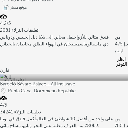
موقع ممتاز
4.2/5
2081 تعليقات النزلاء
من
فندق مثالي للأزواج
نقل مجاني إلى بلايا ديل إنجليس ودوناس
475
دي ماسبالوماس
مسبحان في الهواء الطلق محاطان بالحدائق
/ليلة
انظر
التوفر
قارن
الإقامة الكاملة
Barceló Bávaro Palace - All Inclusive
Punta Cana, Dominican Republic
4/5
34241 تعليقات النزلاء
من
على واحد من أفضل 10 شواطئ في العالم
أكمل فندق في بونتا
760
كانا
80٪ من الغرف مطلة على البحر وبانيو مساج مائي