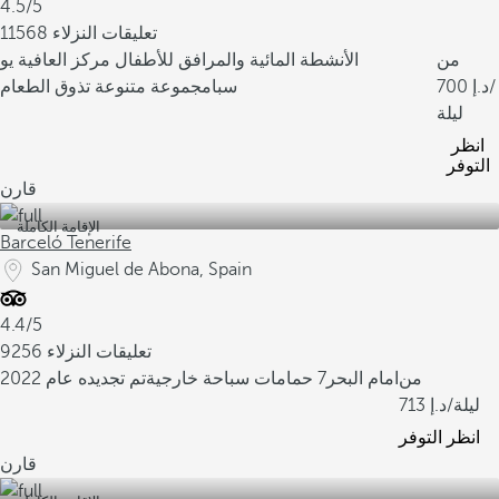
4.5/5
11568 تعليقات النزلاء
من
الأنشطة المائية والمرافق للأطفال
مركز العافية يو
/
700
سبا
مجموعة متنوعة تذوق الطعام
ليلة
انظر
التوفر
قارن
الإقامة الكاملة
Barceló Tenerife
San Miguel de Abona, Spain
4.4/5
9256 تعليقات النزلاء
من
امام البحر
7 حمامات سباحة خارجية
تم تجديده عام 2022
/ليلة
713
انظر التوفر
قارن