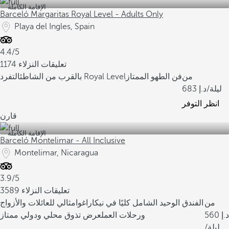
الإقامة الكاملة
Barceló Margaritas Royal Level - Adults Only
Playa del Ingles, Spain
4.4/5
1174 تعليقات النزلاء
من
فن الطهو الممتاز
التفرد Royal Level
بالقرب من الشاطئ
/ليلة
683
انظر التوفر
قارن
الإقامة الكاملة
Barceló Montelimar - All Inclusive
Montelimar, Nicaragua
3.9/5
3589 تعليقات النزلاء
من
الفندق الوحيد الشامل كليًا في نيكاراغوا
مثالي للعائلات والأزواج
560
ورحلات العمل
عرض تذوق محلي ودولي ممتاز
/ليلة