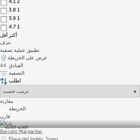
4.1
2
3.8
1
3.9
1
4.7
1
أكثر
أقل
حذف
تطبيق عملية تصفية
عرض على الخريطة
الفنادق
44
التصفية
اطلب
مقارنة
الخريطة
قارن
الإقامة الكاملة
Barceló Margaritas
Playa del Inglés, Spain