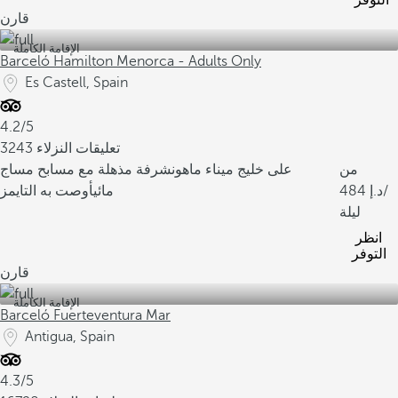
التوفر
قارن
الإقامة الكاملة
Barceló Hamilton Menorca - Adults Only
Es Castell, Spain
4.2/5
3243 تعليقات النزلاء
من
على خليج ميناء ماهون
شرفة مذهلة مع مسابح مساج
/
484
مائي
أوصت به التايمز
ليلة
انظر
التوفر
قارن
الإقامة الكاملة
Barceló Fuerteventura Mar
Antigua, Spain
4.3/5