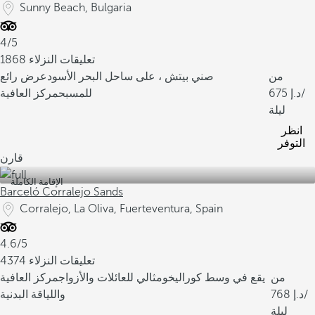
Sunny Beach, Bulgaria
4/5
1868 تعليقات النزلاء
من
صني بيتش ، على ساحل البحر الأسود
عرض رائع
/
675
للمسبح
مركز العافية
ليلة
انظر
التوفر
قارن
الإقامة الكاملة
Barceló Corralejo Sands
Corralejo, La Oliva, Fuerteventura, Spain
4.6/5
4374 تعليقات النزلاء
من
يقع في وسط كوراليخو
مثالي للعائلات والأزواج
مركز العافية
/
768
واللياقة البدنية
ليلة