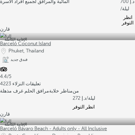
700
المائية والمرافق لجميع أفراد الأسرة
/ليلة
انظر
التوفر
قارن
الإقامة الكاملة
Barceló Coconut Island
Phuket, Thailand
فندق جديد
4.4/5
4223 تعليقات النزلاء
من
مناظر خلابة
مرافق الحلم
غرف مذهلة
/ليلة
272
انظر التوفر
قارن
الإقامة الكاملة
Barceló Bávaro Beach - Adults only - All Inclusive