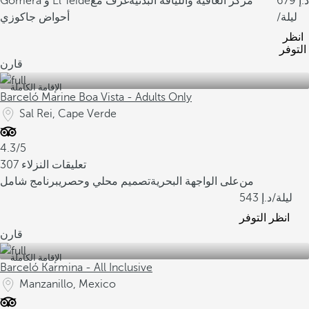
679
مركز العافية واللياقة البدنية
غرف مع
Gomera و El Teide
/ليلة
أحواض جاكوزي
انظر
التوفر
قارن
الإقامة الكاملة
Barceló Marine Boa Vista - Adults Only
Sal Rei, Cape Verde
4.3/5
307 تعليقات النزلاء
من
على الواجهة البحرية
تصميم محلي وحصري
برنامج شامل
/ليلة
543
انظر التوفر
قارن
الإقامة الكاملة
Barceló Karmina - All Inclusive
Manzanillo, Mexico