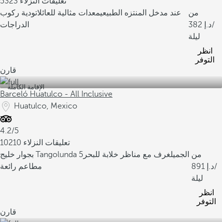
5323 تعليقات النزلاء
من
عند مدخل المنتزه الطبيعي
معدات مثالية للعائلات
ودية ركوب
/
382
الدراجات
ليلة
انظر
التوفر
قارن
الإقامة الكاملة
Barceló Huatulco - All Inclusive
Huatulco, Mexico
4.2/5
10210 تعليقات النزلاء
من
بجوار خليج Tangolunda الجميل
غرف مع مناظر خلابة للبحر
5
/
891
مطاعم رائعة
ليلة
انظر
التوفر
قارن