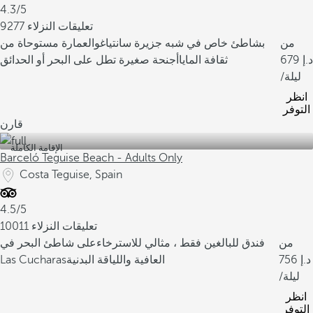
4.3/5
9277 تعليقات النزلاء
من
بشاطئ خاص في شبه جزيرة سانتياغو
العمارة مستوحاة من
679
ثقافة المايا
أجنحة صغيرة تطل على البحر أو الحدائق
/ليلة
انظر
التوفر
قارن
الإقامة الكاملة
Barceló Teguise Beach - Adults Only
Costa Teguise, Spain
4.5/5
10011 تعليقات النزلاء
من
فندق للبالغين فقط ، مثالي للاسترخاء
على شاطئ البحر في
756
العافية واللياقة البدنية
Las Cucharas
/ليلة
انظر
التوفر