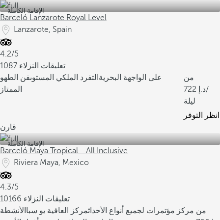
الإقامة الكاملة
Barceló Lanzarote Royal Level
Lanzarote, Spain
4.2/5
1087 تعليقات النزلاء
من
على الواجهة البحرية
التفرد الملكي المستوى
فن الطهو
/
722
الممتاز
ليلة
انظر التوفر
قارن
الإقامة الكاملة
Barceló Maya Tropical - All Inclusive
Riviera Maya, Mexico
4.3/5
10166 تعليقات النزلاء
من
مركز مؤتمرات لجميع أنواع الأحداث
مركز العافية يو سبا
الأنشطة