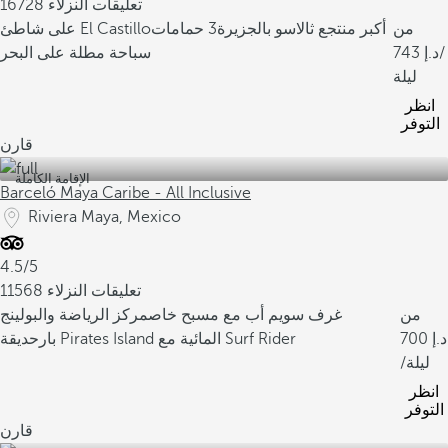
16728 تعليقات النزلاء
من
أكبر منتجع ثالاسو بالجزيرة
3 حمامات
على شاطئ El Castillo
/
743
سباحة مطلة على البحر
ليلة
انظر
التوفر
قارن
الإقامة الكاملة
Barceló Maya Caribe - All Inclusive
Riviera Maya, Mexico
4.5/5
11568 تعليقات النزلاء
من
غرف سويم أب مع مسبح خاص
مركز الرياضة والبولينج
700
حديقة Pirates Island المائية مع Surf Rider
بار
/ليلة
انظر
التوفر
قارن