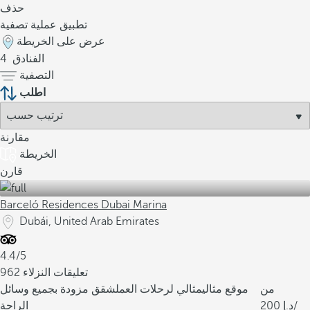
حذف
تطبيق عملية تصفية
عرض على الخريطة
الفنادق
4
التصفية
اطلب
مقارنة
الخريطة
قارن
Barceló Residences Dubai Marina
Dubái, United Arab Emirates
4.4/5
962 تعليقات النزلاء
من
موقع مثالي
مثالي لرحلات العمل
شقق مزودة بجميع وسائل
/
200
الراحة