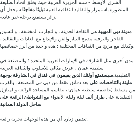
الشرق الأوسط - شبه الجزيرة العربية حيث يخلق اتحاد الطليعة
المتطورة باستمرار والتقاليد الثقافية الغنية
تباينًا مفاجئًا
سيجعل أي
زائر يستمتع برحلة غير عادية.
مدينة دبي المهيبة
هي الثقافة الحديثة ، والتجارب المختلفة ، والتسوق
الفاخر والترفيه.يندمج التيار والفن والإبداع مع العادات والتقاليد ،
وكذلك مع مزيج من الثقافات المختلفة ؛ هذه واحدة من أبرز خصائصها.
مدن أخرى مثل الشارقة في الإمارات العربية المتحدة ؛ والمصنعة في
سلطنة عمان ، عرض مثالي للأسلوب والثقافة العربية
التقليدية.
سيستمتع أولئك الذين يقيمون في فندق في الشارقة بوجهة
مليئة بالتناقضات على
بعد دقائق فقط من دبي.في المصنعة ، بالقرب
من مسقط (عاصمة سلطنة عمان) ، تتقاسم المساجد الرائعة والمنازل
التقليدية على طراز ألف ليلة وليلة الأضواء مع
الشواطئ الرائعة على
.
ساحل الدولة العمانية
تضمن زيارة أي من هذه الوجهات تجربة رائعة.