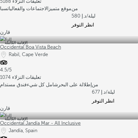
5188 تعليقات النزلاء
من
موقع متميز
الاجتماعات والفعاليات
سبا
/ليلة
580
انظر التوفر
قارن
الإقامة الكاملة
Occidental Boa Vista Beach
Rabil, Cape Verde
4.5/5
1074 تعليقات النزلاء
من
إطلالة على البحر
شامل كل شيء
فندق مستدام
/ليلة
677
انظر التوفر
قارن
الإقامة الكاملة
Occidental Jandía Mar - All Inclusive
Jandía, Spain