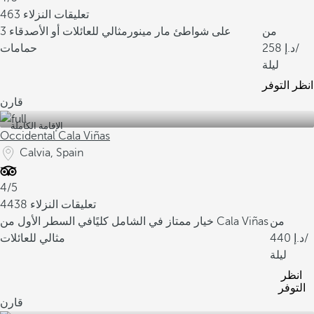
463 تعليقات النزلاء
من
على شواطئ مار مينور
مثالي للعائلات أو الأصدقاء
3
/
258
حمامات
ليلة
انظر التوفر
قارن
الإقامة الكاملة
Occidental Cala Viñas
Calvia, Spain
4/5
4438 تعليقات النزلاء
من
في السطر الأول من Cala Viñas
خيار ممتاز في الشامل كليًا
/
440
مثالي للعائلات
ليلة
انظر
التوفر
قارن