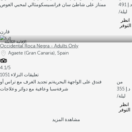
491
ممتاز على شاطئ سان فرانسيسكو
مثالي لمحبي الغوص
/ليلة
انظر
التوفر
قارن
الإقامة الكاملة
Occidental Roca Negra - Adults Only
Agaete (Gran Canaria), Spain
4.1/5
1051 تعليقات النزلاء
من
فندق على الواجهة البحرية
تم تجديد الغرف مع تراس أو
355
شرفة
سبا وعافية مع دوائر وعلاجات
/ليلة
انظر
التوفر
مشاهدة المزيد