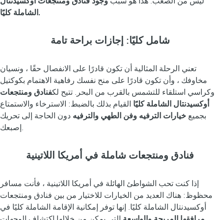
ليس من الصعب. هذا هو سبب
وجود فنادق ومنتجعات أوكسيدنتال
الشاملة كليًا.
شامل كليًا: إجازات براحة تامة
تعني الرحلة المثالية أن تكون قادرًا على الانفصال حقًا ، ونسيان
مخاوفك ، وأن تكون قادرًا على منح نفسك رفاهية الاهتمام بكوكتيل
وكراسي استلقاء للتشمس بالقرب من البحر. تتيح لك
فنادق ومنتجعات
أوكسيدنتال الشاملة كليًا
القيام بذلك بالضبط: الاسترخاء والاستمتاع
بجميع
خيارات الترفيه وفن الطهي والترفيه
دون الحاجة إلى تحريك
إصبعك.
فنادق ومنتجعات شاملة في أمريكا اللاتينية
إذا كنت تحب الشواطئ الهائلة في أمريكا اللاتينية ، فأنت مسافر
محظوظ: هناك العديد من الخيارات للاختيار من بين فنادق ومنتجعات
أوكسيدنتال الشاملة كليًا. إنها توفر إمكانية الإقامة الشاملة كليًا في
مرافقها المريحة والواسعة
التي يمكن من خلالها اكتشاف الوجهات