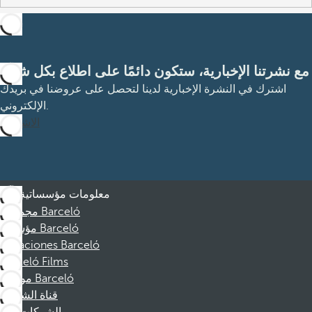
مع نشرتنا الإخبارية، ستكون دائمًا على اطلاع بكل شيء
اشترك في النشرة الإخبارية لدينا لتحصل على عروضنا في بريدك
الإلكتروني.
الاشتراك
معلومات مؤسساتية
مجموعة Barceló
مؤسسة Barceló
Vacaciones Barceló
Barceló Films
موظفو Barceló
قناة الشكوى