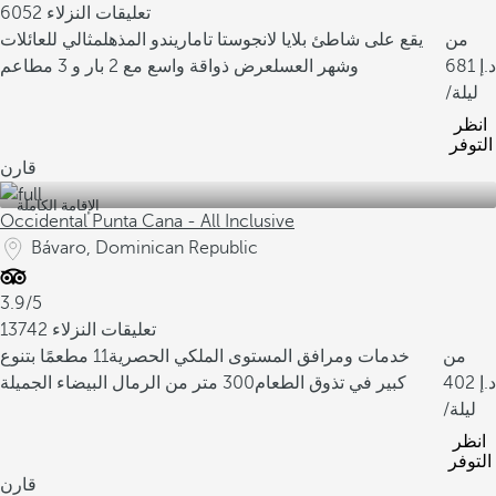
6052 تعليقات النزلاء
من
يقع على شاطئ بلايا لانجوستا تاماريندو المذهل
مثالي للعائلات
681
وشهر العسل
عرض ذواقة واسع مع 2 بار و 3 مطاعم
/ليلة
انظر
التوفر
قارن
الإقامة الكاملة
Occidental Punta Cana - All Inclusive
Bávaro, Dominican Republic
3.9/5
13742 تعليقات النزلاء
من
خدمات ومرافق المستوى الملكي الحصرية
11 مطعمًا بتنوع
402
كبير في تذوق الطعام
300 متر من الرمال البيضاء الجميلة
/ليلة
انظر
التوفر
قارن