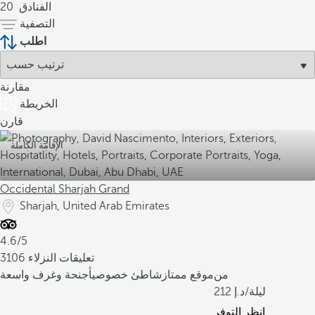
الفنادق
20
التصفية
اطلب
مقارنة
الخريطة
قارن
الإقامة الكاملة
Occidental Sharjah Grand
Sharjah, United Arab Emirates
4.6/5
3106 تعليقات النزلاء
من
موقع ممتاز
شاطئ خصوصي
أجنحة وغرف واسعة
/ليلة
212
انظر التوفر