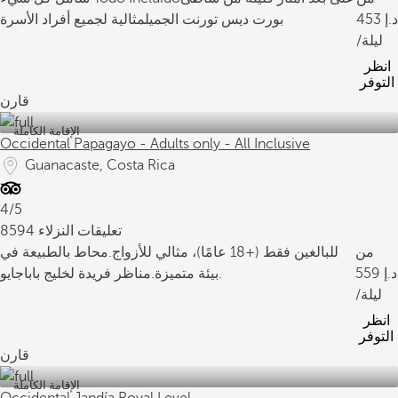
453
بورت ديس تورنت الجميل
مثالية لجميع أفراد الأسرة
/ليلة
انظر
التوفر
قارن
الإقامة الكاملة
Occidental Papagayo - Adults only - All Inclusive
Guanacaste, Costa Rica
4/5
8594 تعليقات النزلاء
من
للبالغين فقط (+18 عامًا)، مثالي للأزواج.
محاط بالطبيعة في
559
مناظر فريدة لخليج باباجايو.
بيئة متميزة.
/ليلة
انظر
التوفر
قارن
الإقامة الكاملة