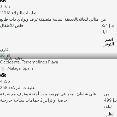
3.9/5
11018 تعليقات النزلاء
من
مثالي للعائلات
الحديقة المائية متضمنة
غرف ونوادي ذات طابع
/
554
خاص للأطفال
ليلة
انظر
التوفر
قارن
الإقامة الكاملة
Occidental Torremolinos Playa
Malaga, Spain
4.2/5
2685 تعليقات النزلاء
من
على شاطئ البحر في توريمولينوس
أجنحة وغرف مع شرفة
499
خاصة أو تراس
2 حمامات سباحة خارجية
/ليلة
انظر