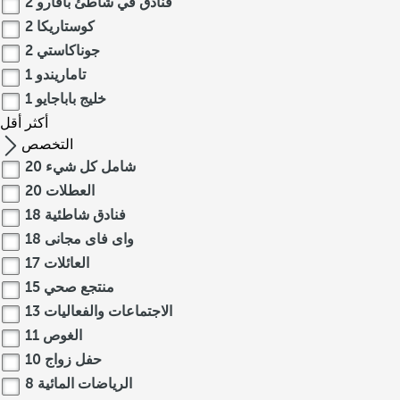
فنادق في شاطئ بافارو
2
كوستاريكا
2
جوناكاستي
2
تاماريندو
1
خليج باباجايو
1
أكثر
أقل
التخصص
شامل كل شيء
20
العطلات
20
فنادق شاطئية
18
واى فاى مجانى
18
العائلات
17
منتجع صحي
15
الاجتماعات والفعاليات
13
الغوص
11
حفل زواج
10
الرياضات المائية
8