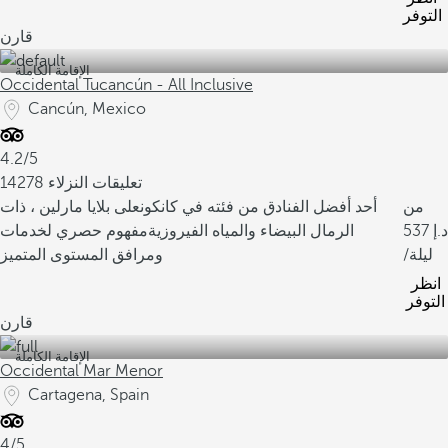
التوفر
قارن
الإقامة الكاملة
Occidental Tucancún - All Inclusive
Cancún, Mexico
4.2/5
14278 تعليقات النزلاء
من
أحد أفضل الفنادق من فئته في كانكون
على بلايا مارلين ، ذات
537
الرمال البيضاء والمياه الفيروزية
مفهوم حصري لخدمات
/ليلة
ومرافق المستوى المتميز
انظر
التوفر
قارن
الإقامة الكاملة
Occidental Mar Menor
Cartagena, Spain
4/5