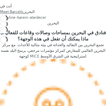
s
أنت في
t
البحرين
Meet Barceló
h
e
البحرين
p
o
فنادق في البحرين بمساحات وصالات وقاعات للفعاليات
p
ماذا يمكنك أن تفعل في هذه الوجهة؟
u
تجمع البحرين بين التقاليد والحداثة في بيئة مثالية للأحداث. مع مركز
p
البحرين العالمي للمعارض كمركز مؤتمرات مرجعي، يرسخ البلد نفسه
a
كوجهة MICE استراتيجية في الشرق الأوسط.
n
d
m
o
v
e
s
f
o