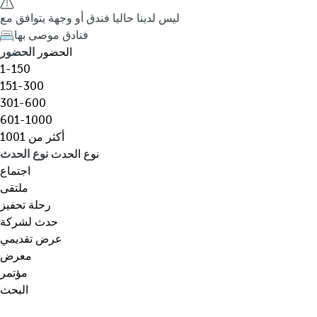
ق
h
ليس لدينا حاليا فندق أو وجهة يتوافق مع
،
e
فنادق موصى بها
و
d
الحضور
الحضور
ج
o
1-150
ه
w
151-300
ة
n
301-600
،
a
601-1000
ن
r
أكثر من 1001
و
r
نوع الحدث
نوع الحدث
ع
o
اجتماع
م
w
ملتقى
ع
k
رحلة تحفيز
ي
e
حدث لشركة
ن
y
عرض تقديمي
…
o
معرض
p
مؤتمر
e
البحث
n