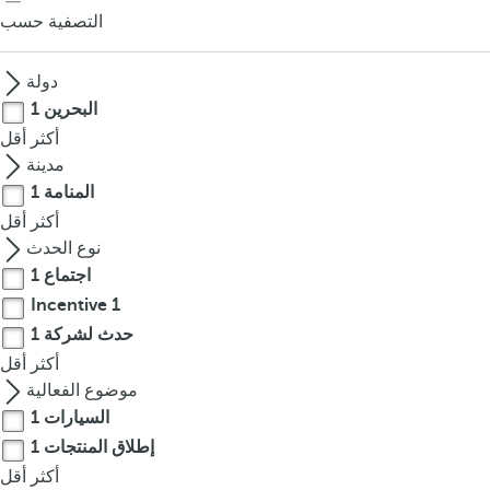
o
التصفية حسب
u
c
دولة
a
البحرين
1
n
أكثر
أقل
p
مدينة
r
المنامة
1
e
أكثر
أقل
s
نوع الحدث
s
اجتماع
1
t
h
Incentive
1
e
حدث لشركة
1
d
أكثر
أقل
o
موضوع الفعالية
w
السيارات
1
n
إطلاق المنتجات
1
a
أكثر
أقل
r