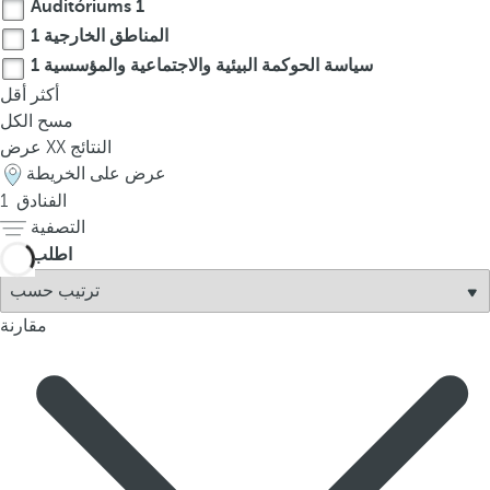
Auditóriums
1
t
h
المناطق الخارجية
1
e
سياسة الحوكمة البيئية والاجتماعية والمؤسسية
1
f
أكثر
أقل
i
مسح الكل
r
النتائج
XX
عرض
s
عرض على الخريطة
t
الفنادق
1
o
التصفية
p
اطلب
t
i
o
مقارنة
n
o
n
t
h
e