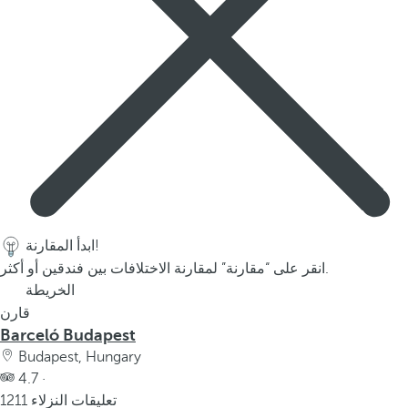
p
o
p
u
p
.
ابدأ المقارنة!
انقر على “مقارنة” لمقارنة الاختلافات بين فندقين أو أكثر.
الخريطة
قارن
Barceló Budapest
Budapest, Hungary
4.7 ·
1211 تعليقات النزلاء