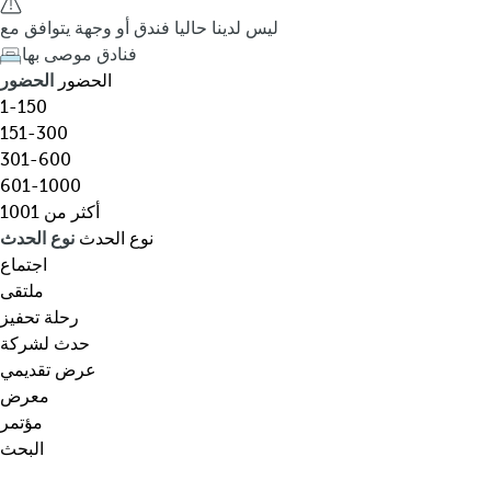
ق
h
ليس لدينا حاليا فندق أو وجهة يتوافق مع
،
e
فنادق موصى بها
و
d
الحضور
الحضور
ج
o
1-150
ه
w
151-300
ة
n
301-600
،
a
601-1000
ن
r
أكثر من 1001
و
r
نوع الحدث
نوع الحدث
ع
o
اجتماع
م
w
ملتقى
ع
k
رحلة تحفيز
ي
e
حدث لشركة
ن
y
عرض تقديمي
…
o
معرض
p
مؤتمر
e
البحث
n