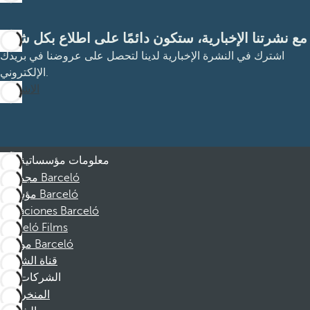
مع نشرتنا الإخبارية، ستكون دائمًا على اطلاع بكل شيء
اشترك في النشرة الإخبارية لدينا لتحصل على عروضنا في بريدك
الإلكتروني.
الاشتراك
معلومات مؤسساتية
مجموعة Barceló
مؤسسة Barceló
Vacaciones Barceló
Barceló Films
موظفو Barceló
قناة الشكوى
الشركات
المنخرطين