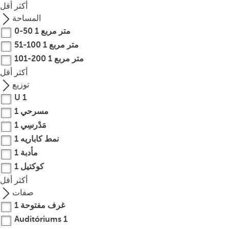
أكثر
أقل
r
المساحة
o
0-50 متر مربع
1
w
51-100 متر مربع
1
k
101-200 متر مربع
1
e
أكثر
أقل
y
توزيع
t
o
U
1
n
مسرحي
1
a
مَدْرسِي
1
v
نمط كاباريه
1
i
مأدبة
1
g
كوكتيل
1
a
أكثر
أقل
t
صفات
e
غرف مفتوحة
1
t
Auditóriums
1
o