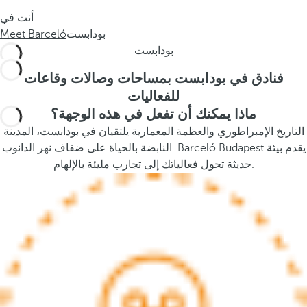
s
أنت في
t
بودابست
Meet Barceló
h
بودابست
e
p
فنادق في بودابست بمساحات وصالات وقاعات
o
للفعاليات
p
ماذا يمكنك أن تفعل في هذه الوجهة؟
u
التاريخ الإمبراطوري والعظمة المعمارية يلتقيان في بودابست، المدينة
p
النابضة بالحياة على ضفاف نهر الدانوب. Barceló Budapest يقدم بيئة
a
حديثة تحول فعالياتك إلى تجارب مليئة بالإلهام.
n
d
m
o
v
e
s
f
o