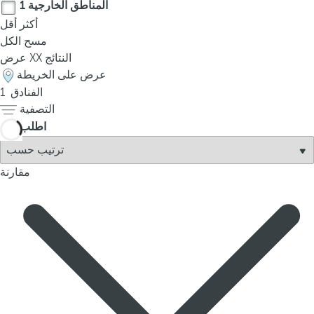
t
المناطق الخارجية
1
h
أكثر
أقل
e
مسح الكل
f
النتائج
XX
عرض
i
عرض على الخريطة
r
الفنادق
1
s
التصفية
t
اطلب
o
p
مقارنة
t
i
o
n
o
n
t
h
e