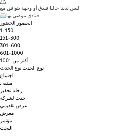
ق
h
ليس لدينا حاليا فندق أو وجهة يتوافق مع
،
e
فنادق موصى بها
و
d
الحضور
الحضور
ج
o
1-150
ه
w
151-300
ة
n
301-600
،
a
601-1000
ن
r
أكثر من 1001
و
r
نوع الحدث
نوع الحدث
ع
o
اجتماع
م
w
ملتقى
ع
k
رحلة تحفيز
ي
e
حدث لشركة
ن
y
عرض تقديمي
…
o
معرض
p
مؤتمر
e
البحث
n