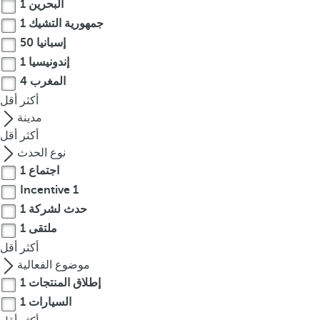
البحرين
1
r
جمهورية التشيك
1
o
إسبانيا
50
w
إندونيسيا
1
k
المغرب
4
e
أكثر
أقل
y
مدينة
t
أكثر
أقل
o
نوع الحدث
n
اجتماع
1
a
v
Incentive
1
i
حدث لشركة
1
g
ملتقى
1
a
أكثر
أقل
t
موضوع الفعالية
e
إطلاق المنتجات
1
t
السيارات
1
o