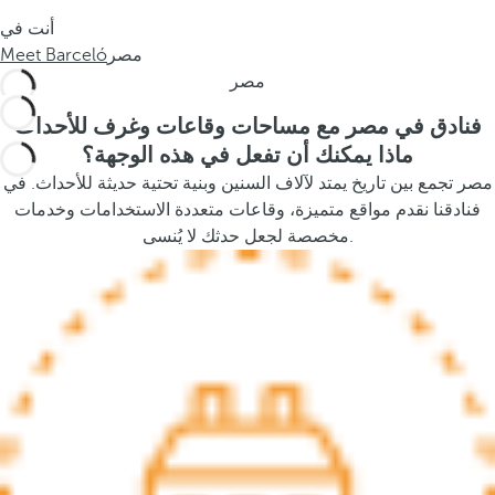
s
أنت في
t
مصر
Meet Barceló
h
مصر
e
p
فنادق في مصر مع مساحات وقاعات وغرف للأحداث
o
ماذا يمكنك أن تفعل في هذه الوجهة؟
p
مصر تجمع بين تاريخ يمتد لآلاف السنين وبنية تحتية حديثة للأحداث. في
u
فنادقنا نقدم مواقع متميزة، وقاعات متعددة الاستخدامات وخدمات
p
مخصصة لجعل حدثك لا يُنسى.
a
n
d
m
o
v
e
s
f
o