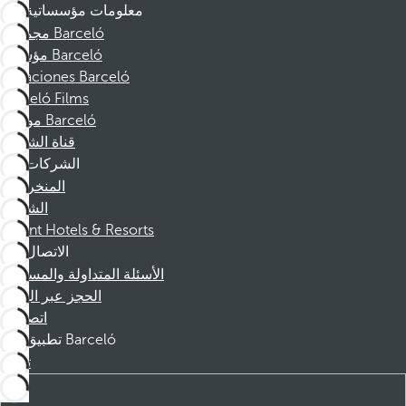
معلومات مؤسساتية
مجموعة Barceló
مؤسسة Barceló
Vacaciones Barceló
Barceló Films
موظفو Barceló
قناة الشكوى
الشركات
المنخرطين
الشركاء
Dorint Hotels & Resorts
الاتصال
الأسئلة المتداولة والمساعدة
الحجز عبر الهاتف
اتصل بنا
تطبيق Barceló
تنزيل