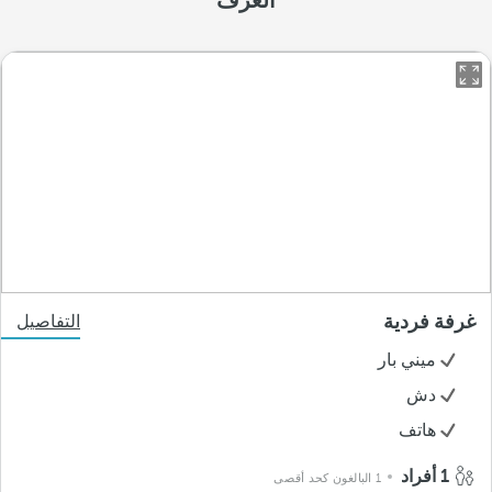
الغرف
غرفة فردية
التفاصيل
ميني بار
دش
هاتف
1 أفراد
1 البالغون كحد أقصى