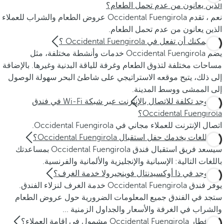
الذين يعانون من عدم تحمل الطعام؟
نعم ، تقدم Occidental Fuengirola عروض الطعام والشراب للعملاء
الذين يعانون من عدم تحمل الطعام.
ماذا يمكنك أن تفعل في Occidental Fuengirola ؟
يضم Occidental Fuengirola خدمات وأنشطة مختلفة، مثل
مساحات مختلفة لتذوق الطعام وغرفة للياقة البدنية وغيرها. بالإضافة
إلى ذلك، يتيح موقعه الاستراتيجي على شاطئ البحر سهولة الوصول
إلى الممشى ووسط المدينة.
هل يوجد تكلفة للاتصال بالإنترنت عبر شبكة Wi-Fi في فندق
Occidental Fuengirola؟
اتصال الإنترنت للعملاء مجاني في Occidental Fuengirola.
بأي اللغات يخدمك حفل استقبال Occidental Fuengirola؟
سيسعد فريق استقبال فندق Occidental Fuengirola بمساعدتك
باللغات التالية: الإسبانية والإنجليزية والألمانية والفرنسية.
هل يوجد في ذا أوكسيدنتال فوينجيرولا خدمة الغرف؟
يوفر فندق Occidental Fuengirola خدمة الغرف لنزلاء الفندق.
ستجد في الفندق جميع المعلومات الضرورية حول عروض الطعام
والشراب في الغرفة والأسعار والجداول الزمنية ...
هل إفطار Occidental Fuengirola مشمول في إقامة العملاء؟