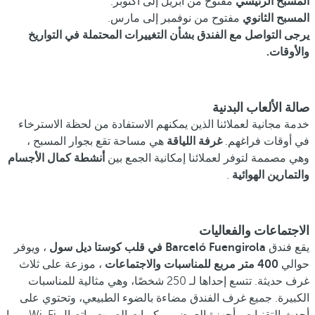
المسبح الرئيسي
مفتوح من أبريل إلى أكتوبر.
المسبح الثانوي
مفتوح من نوفمبر إلى مارس.
يرجى التواصل مع الفندق بشأن التغييرات المحتملة في التواريخ
والأوقات.
صالة الألعاب البدنية
خدمة مجانية لعملائنا الذين يمكنهم الاستفادة من لحظة الاسترخاء
في أوقات فراغهم.
غرفة اللياقة
هي مساحة تقع بجوار المسبح ،
وهي مصممة لتوفر لعملائنا إمكانية الجمع بين
أنشطة كمال الأجسام
والتمارين الهوائية
.
الاجتماعات والفعاليات
يقع فندق
Barceló Fuengirola
في قلب كوستا ديل سول
، ويوفر
حوالي
400 متر مربع للمناسبات والاجتماعات
، موزعة على ثلاث
غرف حديثة. تتسع إحداها لـ 250 شخصًا، وهي مثالية للمناسبات
الكبيرة. جميع غرف الفندق مضاءة بالضوء الطبيعي، وتحتوي على