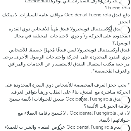
ما هي خيارات وقوف السيارات التي توفرها Occidental
Fuengirola؟
دفع فندق Occidental Fuengirola مواقف عامة للسيارات. لا يمكنك
الحجز.
هل فندق أوكسيدنتال فوينخيرولا فندق مُهيأ للأشخاص ذوي القدرة
المحدودة على الحركة و/أو ذوي الاحتياجات المختلفة في مجال
الوصول؟
فندق أوكسيدنتال فوينخيرولا ليس فندقًا مُجهزًا خصيصًا للأشخاص
ذوي القدرة المحدودة على الحركة واحتياجات الوصول الأخرى. يرجى
مراجعة مكتب استقبال الفندق للاستفسار عن الخدمات والمرافق
والغرف المُخصصة*.
* يجب حجز الغرف المخصصة للأشخاص ذوي القدرة المحدودة على
الحركة مباشرة مع الفندق، بناءً على الطلب ورهناً بتوافر الغرف.
هل فندق Occidental Fuengirola صديق للحيوانات الأليفة يسمح
بإقامة الحيوانات الأليفة؟
لا ، في Occidental Fuengirola ، لا يُسمح بإقامة العملاء مع
حيواناتهم الأليفة.
هل تقدم Occidental Fuengirola عروض الطعام والشراب للعملاء