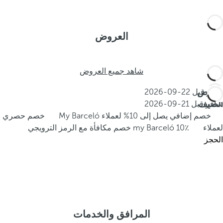
العروض
شاهد جميع العروض
عروض
احجز قبل
22-09-2026
الصيف
سافر قبل
21-09-2026
خصم إضافي يصل إلى 10% لعملاء My Barceló
خصم حصري
لعملاء my Barceló
10٪ خصم مكافأة مع الرمز الترويجي
الحجز
المرافق والخدمات