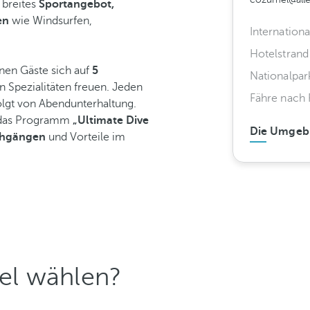
 breites
Sportangebot,
en
wie Windsurfen,
Internation
Hotelstrand
en Gäste sich auf
5
Nationalpar
 Spezialitäten freuen. Jeden
Fähre nach 
lgt von Abendunterhaltung.
et das Programm
„Ultimate Dive
Die Umgeb
hgängen
und Vorteile im
el wählen?