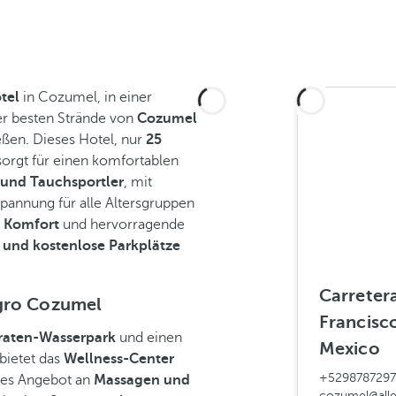
tel
in Cozumel, in einer
er besten Strände von
Cozumel
eßen. Dieses Hotel, nur
25
sorgt für einen komfortablen
 und Tauchsportler
, mit
pannung für alle Altersgruppen
 Komfort
und hervorragende
und kostenlose Parkplätze
Carreter
egro Cozumel
Francisc
iraten-Wasserpark
und einen
Mexico
bietet das
Wellness-Center
+529878729
tes Angebot an
Massagen und
cozumel@all