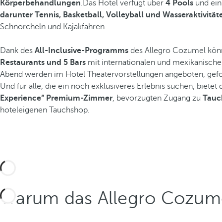
Körperbehandlungen
.Das Hotel verfügt über
4 Pools
und ein
darunter Tennis, Basketball, Volleyball und Wasseraktivität
Schnorcheln und Kajakfahren.
Dank des
All-Inclusive-Programms
des Allegro Cozumel könn
Restaurants und 5 Bars
mit internationalen und mexikanischen
Abend werden im Hotel Theatervorstellungen angeboten, gefo
Und für alle, die ein noch exklusiveres Erlebnis suchen, biet
Experience“
Premium-Zimmer
, bevorzugten Zugang zu
Tauc
hoteleigenen Tauchshop.
Warum das Allegro Cozum