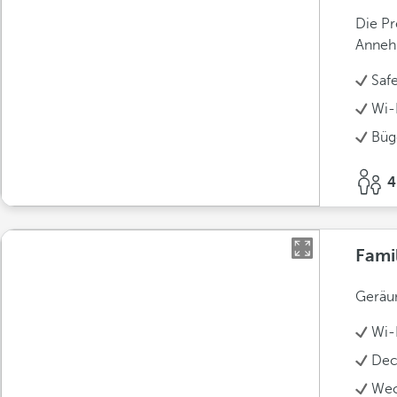
Die Pr
Anneh
Saf
Wi-F
Büg
4
Fami
Geräum
Wi-F
Dec
Wec