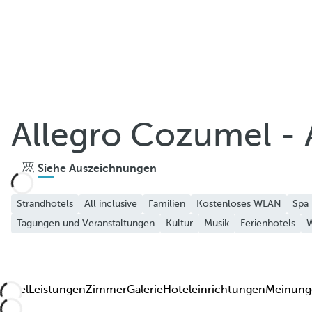
Teilen
Allegro Cozumel - A
Zu Favoriten hinzufügen
Siehe Auszeichnungen
Weitere Fotos und Videos anzeigen
Strandhotels
All inclusive
Familien
Kostenloses WLAN
Spa
Tagungen und Veranstaltungen
Kultur
Musik
Ferienhotels
W
Hotel
Leistungen
Zimmer
Galerie
Hoteleinrichtungen
Meinung