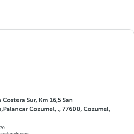
a Costera Sur, Km 16,5 San
o,Palancar Cozumel, ., 77600, Cozumel,
770
egrohotels.com