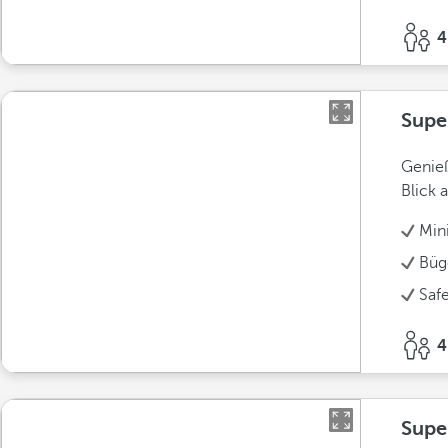
4
Supe
Genieß
Blick 
Min
Büg
Saf
4
Supe