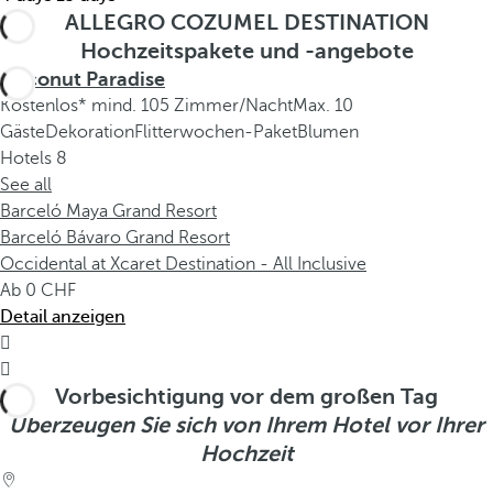
ALLEGRO COZUMEL DESTINATION
Hochzeitspakete und -angebote
Coconut Paradise
Kostenlos* mind. 105 Zimmer/Nacht
Max. 10
Gäste
Dekoration
Flitterwochen-Paket
Blumen
Hotels
8
See all
Barceló Maya Grand Resort
Barceló Bávaro Grand Resort
Occidental at Xcaret Destination - All Inclusive
Ab
0
Detail anzeigen


Vorbesichtigung vor dem großen Tag
Überzeugen Sie sich von Ihrem Hotel vor Ihrer
Hochzeit