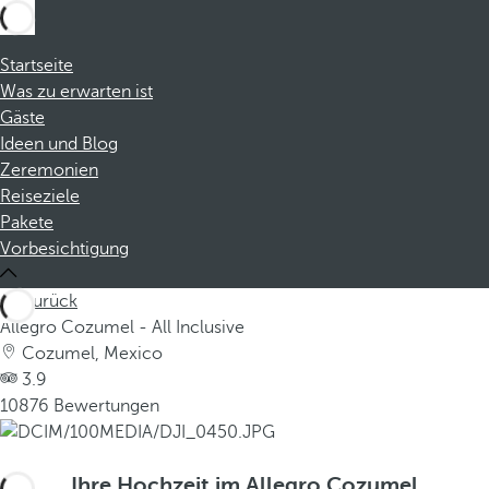
Startseite
Was zu erwarten ist
Gäste
Ideen und Blog
Zeremonien
Reiseziele
Pakete
Vorbesichtigung
Zurück
Allegro Cozumel - All Inclusive
Cozumel, Mexico
3.9
10876 Bewertungen
Ihre Hochzeit im Allegro Cozumel