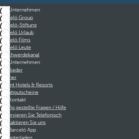
Unternehmen
Barceló Group
Barceló-Stiftung
Barceló Urlaub
Barceló Films
Barceló Leute
Beschwerdekanal
Unternehmen
Mitglieder
Partner
Dorint Hotels & Resorts
Rabattgutscheine
Kontakt
Häufig gestellte Fragen / Hilfe
Reservieren Sie Telefonisch
Kontaktieren Sie uns
Barceló App
Herunterladen