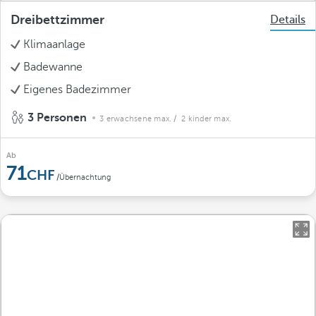
Dreibettzimmer
Details
Klimaanlage
Badewanne
Eigenes Badezimmer
3 Personen
3 erwachsene max.
/ 2 kinder max.
Ab
71
/Übernachtung