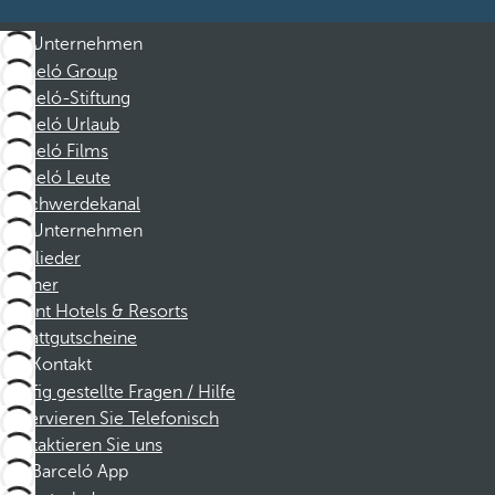
Unternehmen
Barceló Group
Barceló-Stiftung
Barceló Urlaub
Barceló Films
Barceló Leute
Beschwerdekanal
Unternehmen
Mitglieder
Partner
Dorint Hotels & Resorts
Rabattgutscheine
Kontakt
Häufig gestellte Fragen / Hilfe
Reservieren Sie Telefonisch
Kontaktieren Sie uns
Barceló App