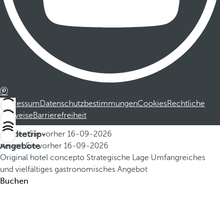
Impressum
Datenschutzbestimmungen
Cookies
Rechtliche
Hinweise
Barrierefreiheit
Städtetrip-
Buchen Sie vorher
16-09-2026
Angebote
Reisen Sie vorher
16-09-2026
Original hotel concepto
Strategische Lage
Umfangreiches
und vielfältiges gastronomisches Angebot
Buchen