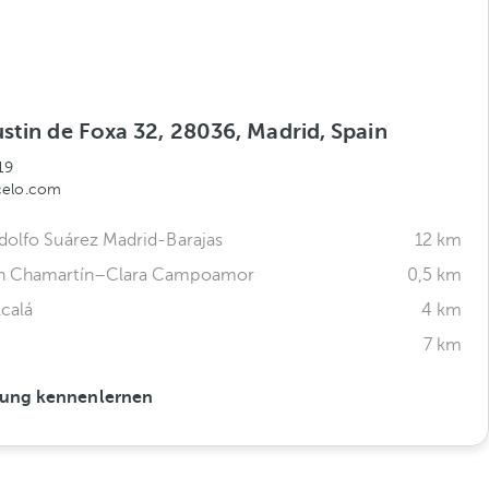
stin de Foxa 32, 28036, Madrid, Spain
19
celo.com
dolfo Suárez Madrid-Barajas
12 km
n Chamartín–Clara Campoamor
0,5 km
lcalá
4 km
7 km
ung kennenlernen