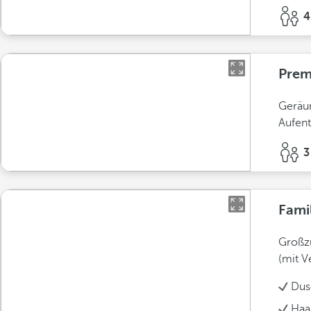
4
Prem
Geräu
Aufent
3
Fami
Großz
(mit V
Dus
Haa