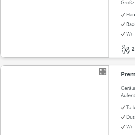
Großz
Hau
Bad
Wi-F
2
Prem
Geräu
Aufent
Toil
Dus
Wi-F