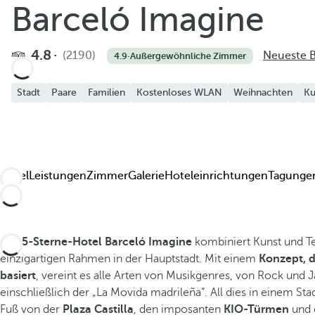
Barceló Imagine
Zu Favoriten hinzufügen
Weitere Fotos und Videos anzeigen
4.8
(2190)
Neueste 
4.9
·
Außergewöhnliche Zimmer
Stadt
Paare
Familien
Kostenloses WLAN
Weihnachten
Ku
Hotel
Leistungen
Zimmer
Galerie
Hoteleinrichtungen
Tagungen
Das
5-Sterne-Hotel Barceló Imagine
kombiniert Kunst und T
einzigartigen Rahmen in der Hauptstadt. Mit einem
Konzept, d
basiert
, vereint es alle Arten von Musikgenres, von Rock und Ja
einschließlich der „La Movida madrileña“. All dies in einem Sta
Fuß von der
Plaza Castilla
, den imposanten
KIO-Türmen
und 