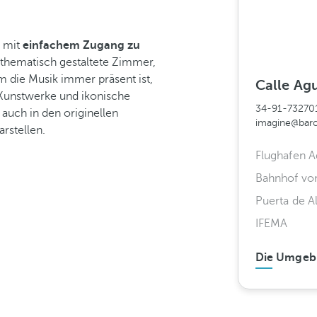
d mit
einfachem Zugang zu
n thematisch gestaltete Zimmer,
m die Musik immer präsent ist,
Calle Agu
Kunstwerke und ikonische
34-91-73270
auch in den originellen
imagine@bar
rstellen.
Flughafen A
Bahnhof vo
Puerta de A
IFEMA
Die Umgeb