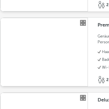
2
Pre
Geräu
Perso
Haa
Bad
Wi-F
2
Delu