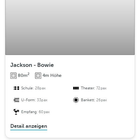
Jackson - Bowie
2
80m
4m Höhe
Schule:
28pax
Theater:
72pax
U-Form:
33pax
Bankett:
26pax
Empfang:
60pax
Detail anzeigen