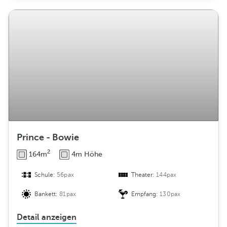
Prince - Bowie
2
164m
4m Höhe
Schule:
56pax
Theater:
144pax
Bankett:
81pax
Empfang:
130pax
Detail anzeigen