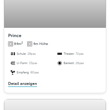
n
g
Prince
2
84m
4m Höhe
Schule:
28pax
Theater:
72pax
U-Form:
33pax
Bankett:
26pax
Empfang:
60pax
Detail anzeigen