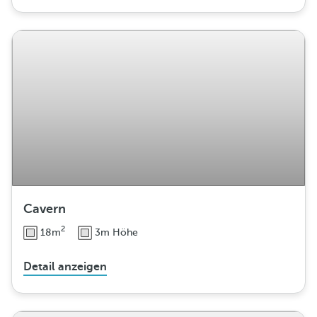
Cavern
2
18m
3m Höhe
Detail anzeigen