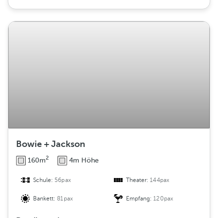
Bowie + Jackson
2
160m
4m Höhe
Schule:
56pax
Theater:
144pax
Bankett:
81pax
Empfang:
120pax