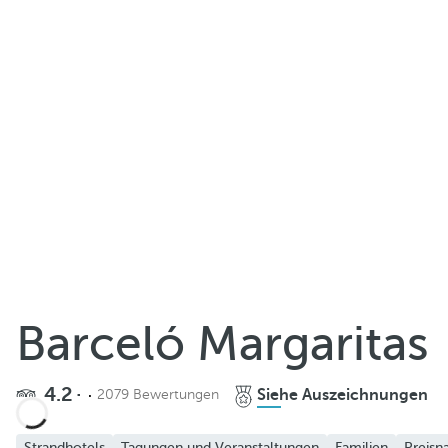
Teilen
Barceló Margaritas
Zu Favoriten hinzufügen
4.2
Siehe Auszeichnungen
2079 Bewertungen
Weitere Fotos und Videos ansehen
Strandhotels
Tagungen und Veranstaltungen
Familien
Preisn