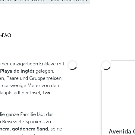
e
FAQ
einer einzigartigen Enklave mit
Playa de Inglés
gelegen,
ien, Paare und Gruppenreisen,
e, nur wenige Meter von den
uptstadt der Insel,
Las
ie ganze Familie lädt das
n Reiseziele Spaniens zu
einem, goldenem Sand
, seine
Avenida G