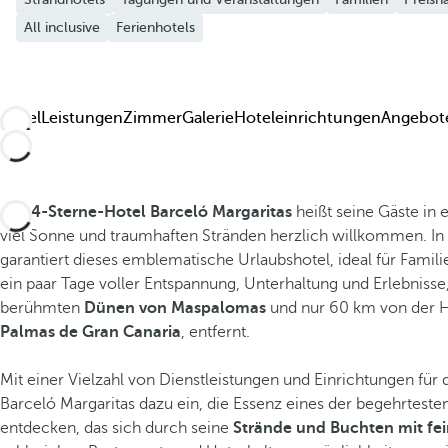
All inclusive
Ferienhotels
Hotel
Leistungen
Zimmer
Galerie
Hoteleinrichtungen
Angebot
Das
4-Sterne-Hotel Barceló Margaritas
heißt seine Gäste in 
viel Sonne und traumhaften Stränden herzlich willkommen. In
garantiert dieses emblematische Urlaubshotel, ideal für Famil
ein paar Tage voller Entspannung, Unterhaltung und Erlebniss
berühmten
Dünen von Maspalomas
und nur 60 km von der Ha
Palmas de Gran Canaria
, entfernt.
Mit einer Vielzahl von Dienstleistungen und Einrichtungen für d
Barceló Margaritas dazu ein, die Essenz eines der begehrteste
entdecken, das sich durch seine
Strände und Buchten mit f