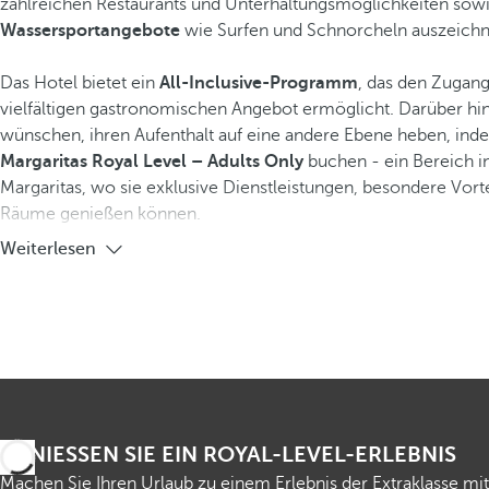
zahlreichen Restaurants und Unterhaltungsmöglichkeiten sowi
Wassersportangebote
wie Surfen und Schnorcheln auszeichn
Das Hotel bietet ein
All-Inclusive-Programm
, das den Zugan
vielfältigen gastronomischen Angebot ermöglicht. Darüber hin
wünschen, ihren Aufenthalt auf eine andere Ebene heben, ind
Margaritas Royal Level – Adults Only
buchen - ein Bereich i
Margaritas, wo sie exklusive Dienstleistungen, besondere Vorte
Räume genießen können.
Weiterlesen
GENIESSEN SIE EIN ROYAL-LEVEL-ERLEBNIS
Machen Sie Ihren Urlaub zu einem Erlebnis der Extraklasse mit 