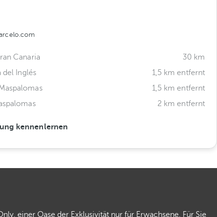
arcelo.com
ran Canaria
30 km
 del Inglés
1,5 km entfernt
 Maspalomas
1,5 km entfernt
Maspalomas
2 km entfernt
ung kennenlernen
ly, einer Oase der Exklusivität nur für Erwachsene. Für Sie