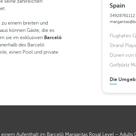
e seine zahlreichen
Spain
et.
34928761112
margaritas@b
g zu einem breiten und
aus können Gäste, die es
Flughafen G
em sie im exklusiven
Barceló
nnerhalb des Barceló
Strand Playa
ile, einen Pool und private
Dünen von
Golfplatz 
Die Umgeb
einem Aufenthalt im Barceló Margaritas Royal Level – Adults On