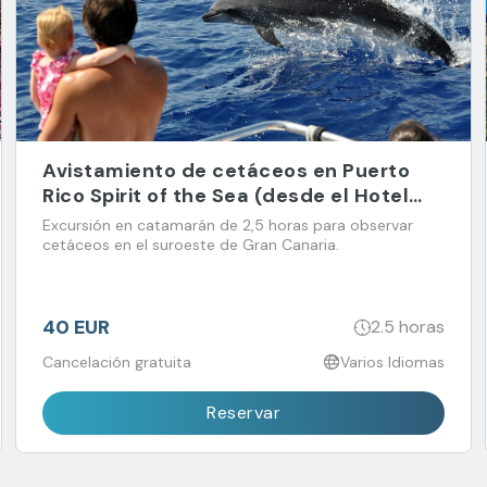
Avistamiento de cetáceos en Puerto
Rico Spirit of the Sea (desde el Hotel
Barceló Margaritas)
Excursión en catamarán de 2,5 horas para observar
cetáceos en el suroeste de Gran Canaria.
40 EUR
2.5 horas
Cancelación gratuita
Varios Idiomas
Reservar