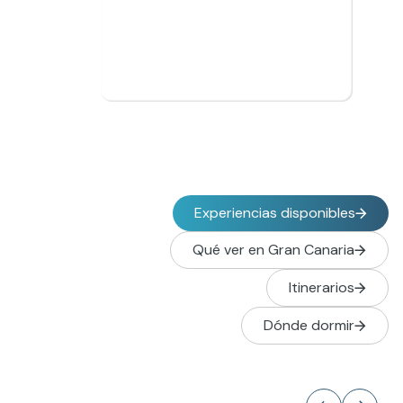
y
España, Gran
cielo claro
Canaria
24°C
Experiencias disponibles
Qué ver en Gran Canaria
Itinerarios
Dónde dormir