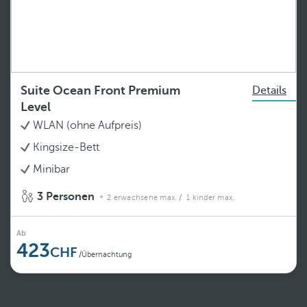
Suite Ocean Front Premium
Details
Level
WLAN (ohne Aufpreis)
Kingsize-Bett
Minibar
3 Personen
2 erwachsene max.
/ 1 kinder max.
Ab
423
/Übernachtung
Weiterlesen