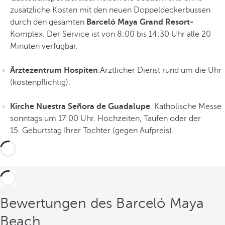
e
zusätzliche Kosten mit den neuen Doppeldeckerbussen
h
durch den gesamten
Barceló Maya Grand Resort-
e
Komplex. Der Service ist von 8:00 bis 14:30 Uhr alle 20
E
Minuten verfügbar.
r
l
Ärztezentrum Hospiten
.Ärztlicher Dienst rund um die Uhr
e
(kostenpflichtig).
b
n
Kirche Nuestra Señora de Guadalupe
. Katholische Messe
i
sonntags um 17:00 Uhr. Hochzeiten, Taufen oder der
s
15. Geburtstag Ihrer Tochter (gegen Aufpreis).
s
e
Bewertungen des Barceló Maya
Beach