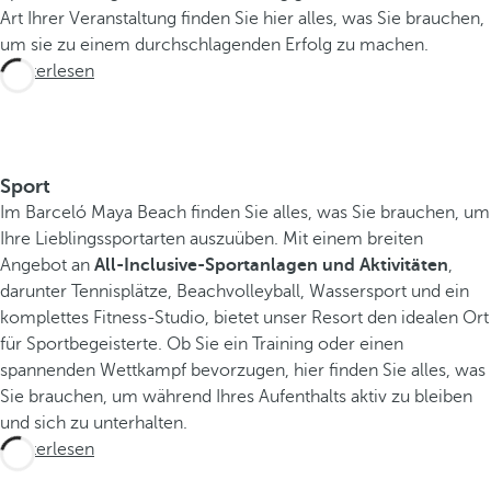
o
Art Ihrer Veranstaltung finden Sie hier alles, was Sie brauchen,
r
um sie zu einem durchschlagenden Erfolg zu machen.
t
Weiterlesen
i
s
t
d
Sport
e
Im Barceló Maya Beach finden Sie alles, was Sie brauchen, um
r
Ihre Lieblingssportarten auszuüben. Mit einem breiten
i
Angebot an
d
All-Inclusive-Sportanlagen und Aktivitäten
,
darunter Tennisplätze, Beachvolleyball, Wassersport und ein
e
komplettes Fitness-Studio, bietet unser Resort den idealen Ort
a
für Sportbegeisterte. Ob Sie ein Training oder einen
l
spannenden Wettkampf bevorzugen, hier finden Sie alles, was
e
Sie brauchen, um während Ihres Aufenthalts aktiv zu bleiben
A
und sich zu unterhalten.
u
Weiterlesen
s
g