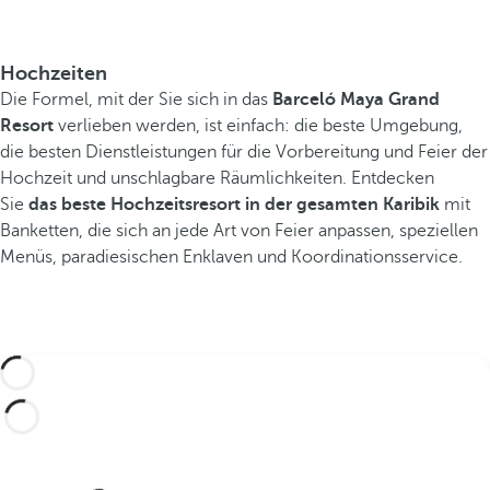
a
n
g
Hochzeiten
s
Die Formel, mit der Sie sich in das
Barceló Maya Grand
p
Resort
verlieben werden, ist einfach: die beste Umgebung,
u
die besten Dienstleistungen für die Vorbereitung und Feier der
n
Hochzeit und unschlagbare Räumlichkeiten. Entdecken
k
Sie
das beste Hochzeitsresort in der gesamten Karibik
mit
t
Banketten, die sich an jede Art von Feier anpassen, speziellen
,
Menüs, paradiesischen Enklaven und Koordinationsservice.
u
m
d
i
e
s
c
h
ö