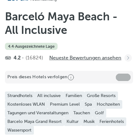
Zu Favoriten hinzufügen
Weitere Fotos und Videos anzeigen
Barceló Maya Beach -
All Inclusive
4.4
·
Ausgezeichnete Lage
4.2
(16824)
Neueste Bewertungen ansehen
Preis dieses Hotels verfolgen
Strandhotels
All inclusive
Familien
Große Resorts
Kostenloses WLAN
Premium Level
Spa
Hochzeiten
Tagungen und Veranstaltungen
Tauchen
Golf
Barcelo Maya Grand Resort
Kultur
Musik
Ferienhotels
Wassersport