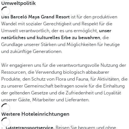
a
Umweltpolitik
M
a
Das Barceló Maya Grand Resort
ist für den produktiven
y
Wandel mit sozialer Gerechtigkeit und Respekt für die
a
Umwelt verantwortlich, der es uns ermöglicht,
unser
z
natürliches und kulturelles Erbe zu bewahren
, die
u
Grundlage unserer Stärken und Möglichkeiten für heutige
e
und zukünftige Generationen.
n
t
Wir engagieren uns für die verantwortungsvolle Nutzung der
d
Ressourcen, die Verwendung biologisch abbaubarer
e
Produkte, den Schutz von Flora und Fauna, für Aktivitäten, die
c
zu unserer Gemeinschaft beitragen sowie für die Einhaltung
k
der geltenden Gesetze und die Zufriedenheit und Loyalität
e
unserer Gäste, Mitarbeiter und Lieferanten.
n
.
Weitere Hoteleinrichtungen
S
i
Gästetransportservice.
Reisen Sie bequem und ohne