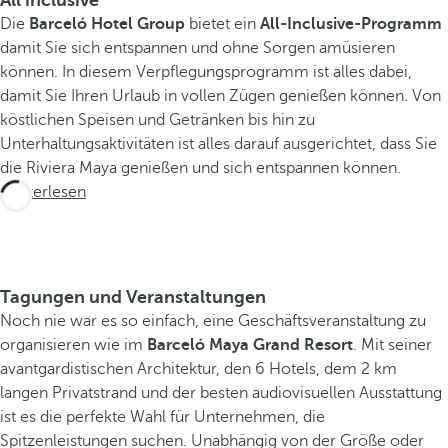
All inclusive
a
Die
Barceló Hotel Group
bietet ein
All-Inclusive-Programm
r
damit Sie sich entspannen und ohne Sorgen amüsieren
c
können. In diesem Verpflegungsprogramm ist alles dabei,
e
damit Sie Ihren Urlaub in vollen Zügen genießen können. Von
l
köstlichen Speisen und Getränken bis hin zu
ó
Unterhaltungsaktivitäten ist alles darauf ausgerichtet, dass Sie
M
die Riviera Maya genießen und sich entspannen können.
a
Weiterlesen
y
a
G
r
Tagungen und Veranstaltungen
a
Noch nie war es so einfach, eine Geschäftsveranstaltung zu
n
organisieren wie im
Barceló Maya Grand Resort
. Mit seiner
d
avantgardistischen Architektur, den 6 Hotels, dem 2 km
R
langen Privatstrand und der besten audiovisuellen Ausstattung
e
ist es die perfekte Wahl für Unternehmen, die
s
Spitzenleistungen suchen. Unabhängig von der Größe oder