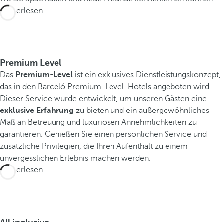
Weiterlesen
E
r
Premium Level
l
Das
Premium-Level
ist ein exklusives Dienstleistungskonzept,
e
das in den Barceló Premium-Level-Hotels angeboten wird.
Dieser Service wurde entwickelt, um unseren Gästen eine
b
exklusive Erfahrung
zu bieten und ein außergewöhnliches
n
Maß an Betreuung und luxuriösen Annehmlichkeiten zu
i
garantieren. Genießen Sie einen persönlichen Service und
s
zusätzliche Privilegien, die Ihren Aufenthalt zu einem
s
unvergesslichen Erlebnis machen werden.
e
Weiterlesen
D
a
s
B