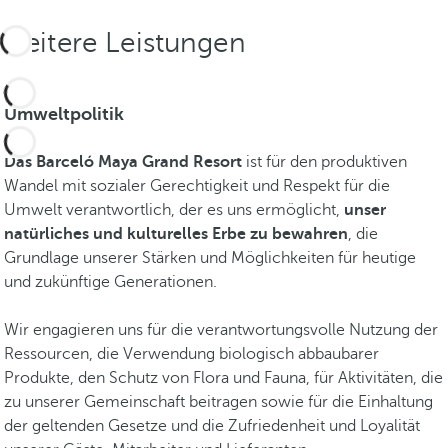
v
i
Weitere Leistungen
e
r
a
Umweltpolitik
M
a
Das Barceló Maya Grand Resort
ist für den produktiven
y
Wandel mit sozialer Gerechtigkeit und Respekt für die
a
Umwelt verantwortlich, der es uns ermöglicht,
unser
z
natürliches und kulturelles Erbe zu bewahren
, die
u
Grundlage unserer Stärken und Möglichkeiten für heutige
e
und zukünftige Generationen.
n
t
Wir engagieren uns für die verantwortungsvolle Nutzung der
d
Ressourcen, die Verwendung biologisch abbaubarer
e
Produkte, den Schutz von Flora und Fauna, für Aktivitäten, die
c
zu unserer Gemeinschaft beitragen sowie für die Einhaltung
k
der geltenden Gesetze und die Zufriedenheit und Loyalität
e