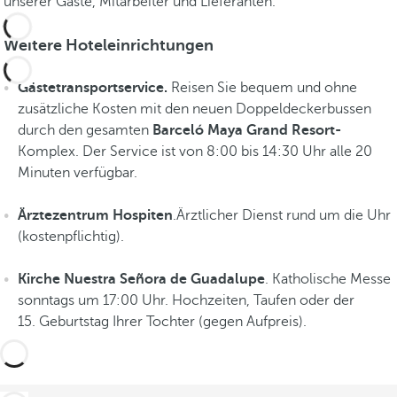
unserer Gäste, Mitarbeiter und Lieferanten.
n
.
Weitere Hoteleinrichtungen
S
i
Gästetransportservice.
Reisen Sie bequem und ohne
e
zusätzliche Kosten mit den neuen Doppeldeckerbussen
h
durch den gesamten
Barceló Maya Grand Resort-
e
Komplex. Der Service ist von 8:00 bis 14:30 Uhr alle 20
E
Minuten verfügbar.
r
l
Ärztezentrum Hospiten
.Ärztlicher Dienst rund um die Uhr
e
(kostenpflichtig).
b
n
Kirche Nuestra Señora de Guadalupe
. Katholische Messe
i
sonntags um 17:00 Uhr. Hochzeiten, Taufen oder der
s
15. Geburtstag Ihrer Tochter (gegen Aufpreis).
s
e