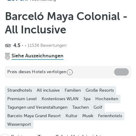
Zu Favoriten hinzufügen
Weitere Fotos und Videos anzeigen
Barceló Maya Colonial -
All Inclusive
4.5
11536 Bewertungen
Siehe Auszeichnungen
Preis dieses Hotels verfolgen
Strandhotels
All inclusive
Familien
Große Resorts
Premium Level
Kostenloses WLAN
Spa
Hochzeiten
Tagungen und Veranstaltungen
Tauchen
Golf
Barcelo Maya Grand Resort
Kultur
Musik
Ferienhotels
Wassersport