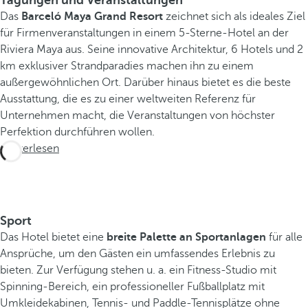
d
Das
Barceló Maya Grand Resort
zeichnet sich als ideales Ziel
R
für Firmenveranstaltungen in einem 5-Sterne-Hotel an der
e
Riviera Maya aus. Seine innovative Architektur, 6 Hotels und 2
s
km exklusiver Strandparadies machen ihn zu einem
o
außergewöhnlichen Ort. Darüber hinaus bietet es die beste
r
Ausstattung, die es zu einer weltweiten Referenz für
t
Unternehmen macht, die Veranstaltungen von höchster
i
Perfektion durchführen wollen.
s
Weiterlesen
t
d
e
r
Sport
i
Das Hotel bietet eine
d
breite Palette an Sportanlagen
für alle
Ansprüche, um den Gästen ein umfassendes Erlebnis zu
e
bieten. Zur Verfügung stehen u. a. ein Fitness-Studio mit
a
Spinning-Bereich, ein professioneller Fußballplatz mit
l
Umkleidekabinen, Tennis- und Paddle-Tennisplätze ohne
e