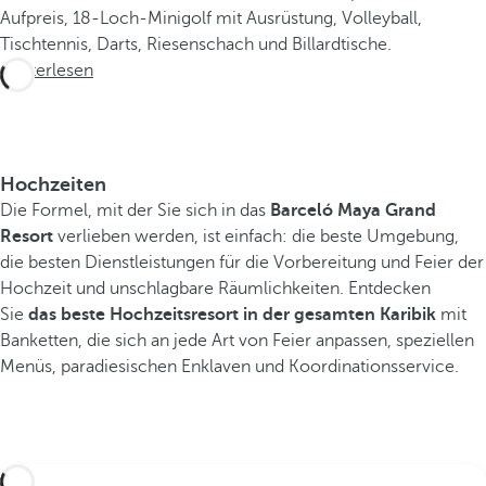
Aufpreis, 18-Loch-Minigolf mit Ausrüstung, Volleyball,
A
Tischtennis, Darts, Riesenschach und Billardtische.
u
Weiterlesen
s
g
a
n
g
Hochzeiten
s
Die Formel, mit der Sie sich in das
Barceló Maya Grand
p
Resort
verlieben werden, ist einfach: die beste Umgebung,
u
die besten Dienstleistungen für die Vorbereitung und Feier der
n
Hochzeit und unschlagbare Räumlichkeiten. Entdecken
k
Sie
das beste Hochzeitsresort in der gesamten Karibik
mit
t
Banketten, die sich an jede Art von Feier anpassen, speziellen
,
Menüs, paradiesischen Enklaven und Koordinationsservice.
u
m
d
i