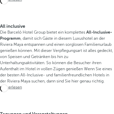
D
a
s
B
All inclusive
a
Die Barceló Hotel Group bietet ein komplettes
All-Inclusive-
r
Programm
, damit sich Gäste in diesem Luxushotel an der
c
Riviera Maya entspannen und einen sorglosen Familienurlaub
e
genießen können. Mit dieser Verpflegungsart ist alles gedeckt,
l
von Speisen und Getränken bis hin zu
ó
Unterhaltungsaktivitäten. So können die Besucher ihren
M
Aufenthalt im Hotel in vollen Zügen genießen Wenn Sie eines
a
der besten All-Inclusive- und familienfreundlichen Hotels in
y
der Riviera Maya suchen, dann sind Sie hier genau richtig.
a
Weiterlesen
G
r
a
n
Tagungen und Veranstaltungen