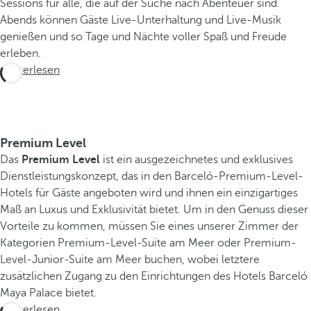
Sessions für alle, die auf der Suche nach Abenteuer sind.
Abends können Gäste Live-Unterhaltung und Live-Musik
genießen und so Tage und Nächte voller Spaß und Freude
erleben.
Weiterlesen
E
Premium Level
r
Das
Premium Level
ist ein ausgezeichnetes und exklusives
l
Dienstleistungskonzept, das in den Barceló-Premium-Level-
e
Hotels für Gäste angeboten wird und ihnen ein einzigartiges
Maß an Luxus und Exklusivität bietet. Um in den Genuss dieser
b
Vorteile zu kommen, müssen Sie eines unserer Zimmer der
n
Kategorien Premium-Level-Suite am Meer oder Premium-
i
Level-Junior-Suite am Meer buchen, wobei letztere
s
zusätzlichen Zugang zu den Einrichtungen des Hotels Barceló
s
Maya Palace bietet.
e
Weiterlesen