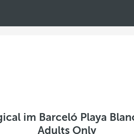
ical im Barceló Playa Blanc
Adults Only