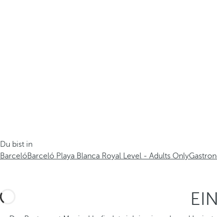
Du bist in
Barceló
Barceló Playa Blanca Royal Level - Adults Only
Gastro
EI