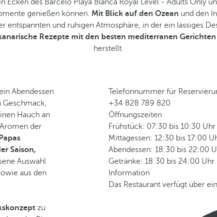
n Ecken des Barceló Playa Blanca Royal Level - Adults Only und i
 Momente genießen können.
Mit Blick auf den Ozean
und den Inf
iner entspannten und ruhigen Atmosphäre, in der ein lässiges 
kanarische Rezepte mit den besten mediterranen Gerichten
herstellt.
 ein Abendessen
Telefonnummer für Reservier
en Geschmack,
+34 828 789 820
einen Hauch an
Öffnungszeiten
n Aromen der
Frühstück: 07:30 bis 10:30 Uhr
Papas
Mittagessen: 12:30 bis 17:00 Uh
er Saison,
Abendessen: 18:30 bis 22:00 U
esene Auswahl
Getränke: 18:30 bis 24:00 Uhr
sowie aus den
Information
Das Restaurant verfügt über ein
kskonzept
zu