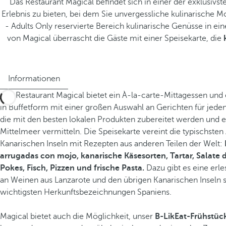
Das Restaurant Magical befindet sich in einer der exklusivste
Erlebnis zu bieten, bei dem Sie unvergessliche kulinarische
- Adults Only reservierte Bereich kulinarische Genüsse in e
von Magical überrascht die Gäste mit einer Speisekarte, die
Informationen
Das Restaurant Magical bietet ein À-la-carte-Mittagessen und
in Buffetform mit einer großen Auswahl an Gerichten für jed
die mit den besten lokalen Produkten zubereitet werden und 
Mittelmeer vermitteln. Die Speisekarte vereint die typischste
Kanarischen Inseln mit Rezepten aus anderen Teilen der Welt:
arrugadas con mojo, kanarische Käsesorten, Tartar, Salate d
Pokes, Fisch, Pizzen und frische Pasta.
Dazu gibt es eine erl
an Weinen aus Lanzarote und den übrigen Kanarischen Inseln 
wichtigsten Herkunftsbezeichnungen Spaniens.
Magical bietet auch die Möglichkeit, unser
B-LikEat-Frühstüc