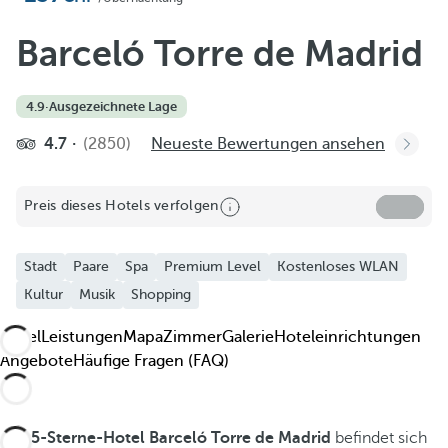
Zu Favoriten hinzufügen
Weitere Fotos und Videos ansehen
Barceló Torre de Madrid
4.9
·
Ausgezeichnete Lage
4.7
(2850)
Neueste Bewertungen ansehen
Preis dieses Hotels verfolgen
Stadt
Paare
Spa
Premium Level
Kostenloses WLAN
Kultur
Musik
Shopping
Hotel
Leistungen
Mapa
Zimmer
Galerie
Hoteleinrichtungen
Angebote
Häufige Fragen (FAQ)
Das
5-Sterne-Hotel Barceló Torre de Madrid
befindet sich