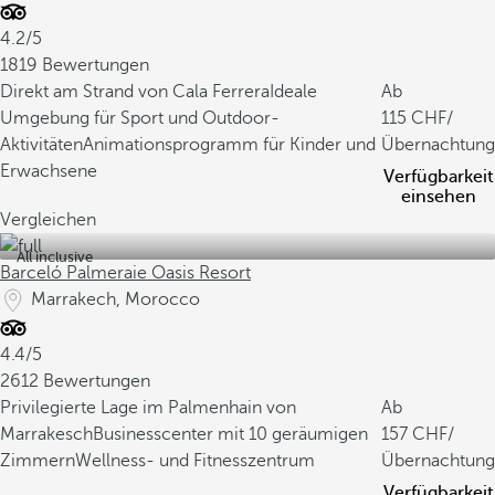
4.2/5
1819 Bewertungen
Direkt am Strand von Cala Ferrera
Ideale
Ab
Umgebung für Sport und Outdoor-
115
/
Aktivitäten
Animationsprogramm für Kinder und
Übernachtung
Erwachsene
Verfügbarkeit
einsehen
Vergleichen
All inclusive
Barceló Palmeraie Oasis Resort
Marrakech, Morocco
4.4/5
2612 Bewertungen
Privilegierte Lage im Palmenhain von
Ab
Marrakesch
Businesscenter mit 10 geräumigen
157
/
Zimmern
Wellness- und Fitnesszentrum
Übernachtung
Verfügbarkeit