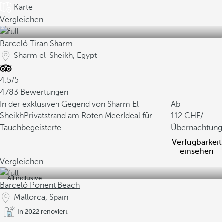
Karte
Vergleichen
Barceló Tiran Sharm
Sharm el-Sheikh, Egypt
4.5/5
4783 Bewertungen
In der exklusiven Gegend von Sharm El
Ab
Sheikh
Privatstrand am Roten Meer
Ideal für
112
/
Tauchbegeisterte
Übernachtung
Verfügbarkeit
einsehen
Vergleichen
All inclusive
Barceló Ponent Beach
Mallorca, Spain
In 2022 renoviert