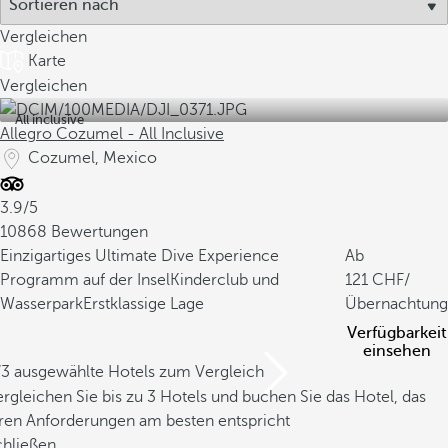
Vergleichen
Karte
Vergleichen
All inclusive
Allegro Cozumel - All Inclusive
Cozumel, Mexico
3.9/5
10868 Bewertungen
Einzigartiges Ultimate Dive Experience
Ab
Programm auf der Insel
Kinderclub und
121
/
Wasserpark
Erstklassige Lage
Übernachtung
Verfügbarkeit
einsehen
/3 ausgewählte Hotels zum Vergleich
rgleichen Sie bis zu 3 Hotels und buchen Sie das Hotel, das
hren Anforderungen am besten entspricht
chließen