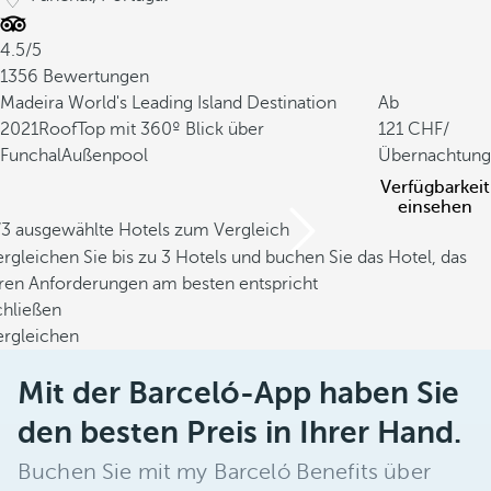
4.5/5
1356 Bewertungen
Madeira World's Leading Island Destination
Ab
2021
RoofTop mit 360º Blick über
121
/
Funchal
Außenpool
Übernachtung
Verfügbarkeit
einsehen
/3 ausgewählte Hotels zum Vergleich
rgleichen Sie bis zu 3 Hotels und buchen Sie das Hotel, das
hren Anforderungen am besten entspricht
chließen
ergleichen
Mit der Barceló-App haben Sie
den besten Preis in Ihrer Hand.
Buchen Sie mit my Barceló Benefits über