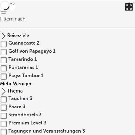
zurück
Filtern nach
Reiseziele
Guanacaste
2
Golf von Papagayo
1
Tamarindo
1
Puntarenas
1
Playa Tambor
1
Mehr
Weniger
Thema
Tauchen
3
Paare
3
Strandhotels
3
Premium Level
3
Tagungen und Veranstaltungen
3