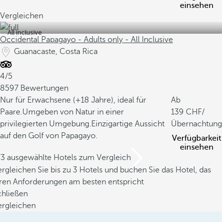
einsehen
Vergleichen
All inclusive
Occidental Papagayo - Adults only - All Inclusive
Guanacaste, Costa Rica
4/5
8597 Bewertungen
Nur für Erwachsene (+18 Jahre), ideal für
Ab
Paare.
Umgeben von Natur in einer
139
/
privilegierten Umgebung.
Einzigartige Aussicht
Übernachtung
auf den Golf von Papagayo.
Verfügbarkeit
einsehen
/3 ausgewählte Hotels zum Vergleich
rgleichen Sie bis zu 3 Hotels und buchen Sie das Hotel, das
hren Anforderungen am besten entspricht
chließen
ergleichen