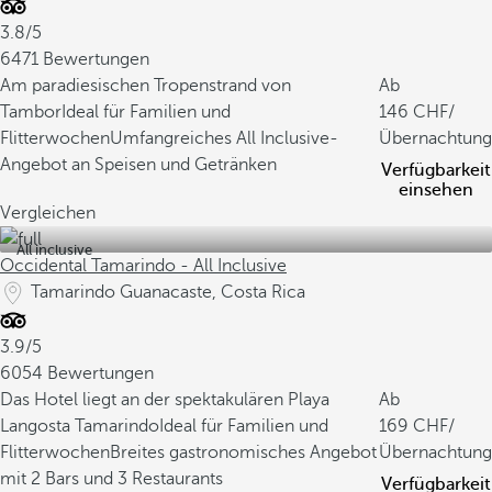
3.8/5
6471 Bewertungen
Am paradiesischen Tropenstrand von
Ab
Tambor
Ideal für Familien und
146
/
Flitterwochen
Umfangreiches All Inclusive-
Übernachtung
Angebot an Speisen und Getränken
Verfügbarkeit
einsehen
Vergleichen
All inclusive
Occidental Tamarindo - All Inclusive
Tamarindo Guanacaste, Costa Rica
3.9/5
6054 Bewertungen
Das Hotel liegt an der spektakulären Playa
Ab
Langosta Tamarindo
Ideal für Familien und
169
/
Flitterwochen
Breites gastronomisches Angebot
Übernachtung
mit 2 Bars und 3 Restaurants
Verfügbarkeit