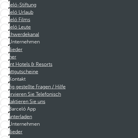
Barceló-Stiftung
Barceló Urlaub
Barceló Films
Barceló Leute
Beschwerdekanal
Unternehmen
Mitglieder
Partner
Dorint Hotels & Resorts
Rabattgutscheine
Kontakt
Häufig gestellte Fragen / Hilfe
Reservieren Sie Telefonisch
Kontaktieren Sie uns
Barceló App
Herunterladen
Unternehmen
Mitglieder