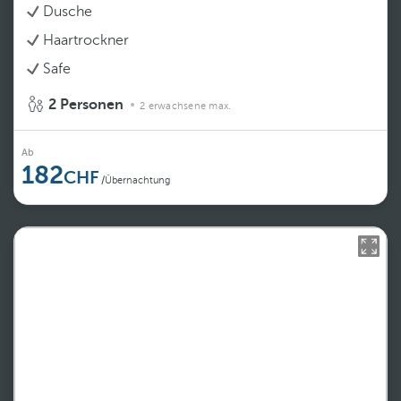
Dusche
Haartrockner
Safe
2 Personen
2 erwachsene max.
Ab
182
/Übernachtung