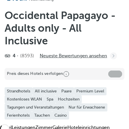
Zu Favoriten hinzufügen
Weitere Fotos und Videos ansehen
Occidental Papagayo -
Adults only - All
Inclusive
4
(8593)
Neueste Bewertungen ansehen
Preis dieses Hotels verfolgen
Strandhotels
All inclusive
Paare
Premium Level
Kostenloses WLAN
Spa
Hochzeiten
Tagungen und Veranstaltungen
Nur für Erwachsene
Ferienhotels
Tauchen
Casino
Hotel
Leistungen
Zimmer
Galerie
Hoteleinrichtungen