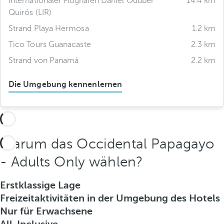
Internationaler Flughafen Daniel Oduber
14.4 km
Quirós (LIR)
Strand Playa Hermosa
1.2 km
Tico Tours Guanacaste
2.3 km
Strand von Panamá
2.2 km
Die Umgebung kennenlernen
Warum das Occidental Papagayo
- Adults Only wählen?
Erstklassige Lage
Freizeitaktivitäten in der Umgebung des Hotels
Nur für Erwachsene