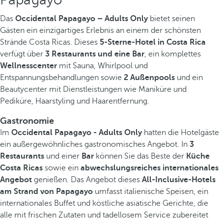
Das
Occidental Papagayo – Adults Only
bietet seinen
Gästen ein einzigartiges Erlebnis an einem der schönsten
Strände Costa Ricas. Dieses
5-Sterne-Hotel in Costa Rica
verfügt über
3 Restaurants und eine Bar
, ein komplettes
Wellnesscenter
mit Sauna, Whirlpool und
Entspannungsbehandlungen sowie
2 Außenpools
und ein
Beautycenter mit Dienstleistungen wie Maniküre und
Pediküre, Haarstyling und Haarentfernung.
Gastronomie
Im
Occidental Papagayo - Adults Only
hatten die Hotelgäste
ein außergewöhnliches gastronomisches Angebot. In
3
Restaurants
und einer
Bar
können Sie das Beste der
Küche
Costa Ricas
sowie ein
abwechslungsreiches internationales
Angebot
genießen. Das Angebot dieses
All-Inclusive-Hotels
am Strand von Papagayo
umfasst italienische Speisen, ein
internationales Buffet und köstliche asiatische Gerichte, die
alle mit frischen Zutaten und tadellosem Service zubereitet