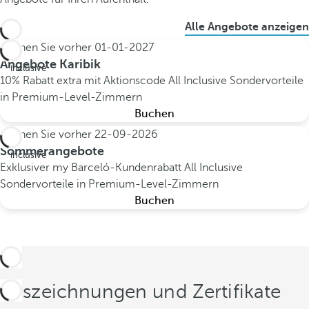
Alle Angebote anzeigen
Buchen Sie vorher
01-01-2027
All
Angebote Karibik
inclusive
10% Rabatt extra mit Aktionscode
All Inclusive
Sondervorteile
in Premium-Level-Zimmern
Buchen
Buchen Sie vorher
22-09-2026
All
Sommerangebote
inclusive
Exklusiver my Barceló-Kundenrabatt
All Inclusive
Sondervorteile in Premium-Level-Zimmern
Buchen
Auszeichnungen und Zertifikate