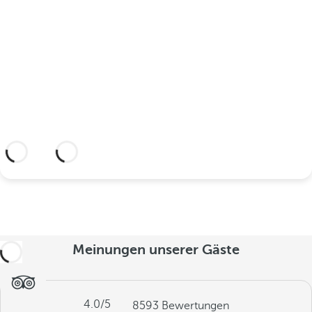
feiern?
Entdecken Sie einen idyllischen Ort und
ein Hotel, das Ihnen alles bietet, was Sie
brauchen, um Ihre Liebe zu verewigen.
Weitere Informationen
Meinungen unserer Gäste
4.0
/5
8593
Bewertungen