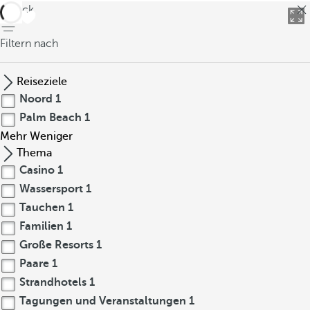
zurück
Filtern nach
Reiseziele
Noord
1
Palm Beach
1
Mehr
Weniger
Thema
Casino
1
Wassersport
1
Tauchen
1
Familien
1
Große Resorts
1
Paare
1
Strandhotels
1
Tagungen und Veranstaltungen
1