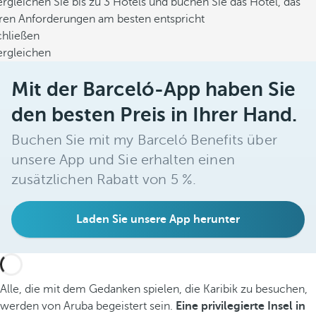
rgleichen Sie bis zu 3 Hotels und buchen Sie das Hotel, das
hren Anforderungen am besten entspricht
chließen
ergleichen
Mit der Barceló-App haben Sie
den besten Preis in Ihrer Hand.
Buchen Sie mit my Barceló Benefits über
unsere App und Sie erhalten einen
zusätzlichen Rabatt von 5 %.
Laden Sie unsere App herunter
Alle, die mit dem Gedanken spielen, die Karibik zu besuchen,
werden von Aruba begeistert sein.
Eine privilegierte Insel in