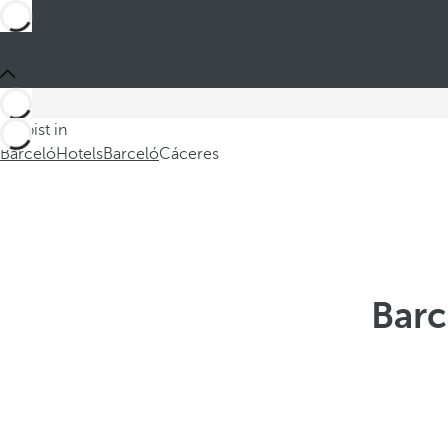
Du bist in
Barceló
Hotels
Barceló
Cáceres
Barc