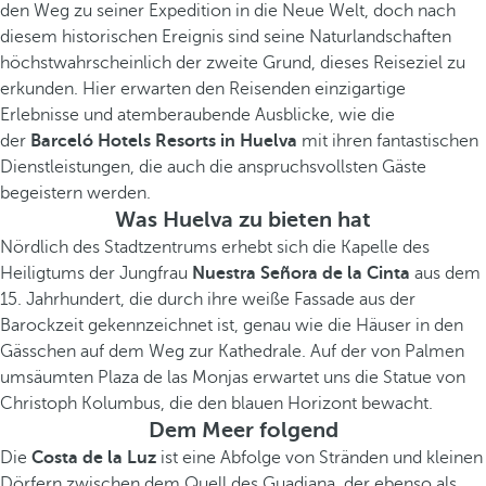
den Weg zu seiner Expedition in die Neue Welt, doch nach
diesem historischen Ereignis sind seine Naturlandschaften
höchstwahrscheinlich der zweite Grund, dieses Reiseziel zu
erkunden. Hier erwarten den Reisenden einzigartige
Erlebnisse und atemberaubende Ausblicke, wie die
der
Barceló Hotels Resorts in Huelva
mit ihren fantastischen
Dienstleistungen, die auch die anspruchsvollsten Gäste
begeistern werden.
Was Huelva zu bieten hat
Nördlich des Stadtzentrums erhebt sich die Kapelle des
Heiligtums der Jungfrau
Nuestra Señora de la Cinta
aus dem
15. Jahrhundert, die durch ihre weiße Fassade aus der
Barockzeit gekennzeichnet ist, genau wie die Häuser in den
Gässchen auf dem Weg zur Kathedrale. Auf der von Palmen
umsäumten Plaza de las Monjas erwartet uns die Statue von
Christoph Kolumbus, die den blauen Horizont bewacht.
Dem Meer folgend
Die
Costa de la Luz
ist eine Abfolge von Stränden und kleinen
Dörfern zwischen dem Quell des Guadiana, der ebenso als