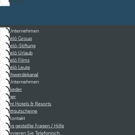
Abonnieren
Unternehmen
Barceló Group
Barceló-Stiftung
Barceló Urlaub
Barceló Films
Barceló Leute
Beschwerdekanal
Unternehmen
Mitglieder
Partner
Dorint Hotels & Resorts
Rabattgutscheine
Kontakt
Häufig gestellte Fragen / Hilfe
Reservieren Sie Telefonisch