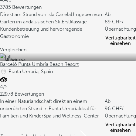
4.4/5
3785 Bewertungen
Direkt am Strand von Isla Canela
Umgeben von
Ab
Gärten im andalusischen Stil
Erstklassige
89
/
Kundenbetreuung und hervorragende
Übernachtung
Gastronomie
Verfügbarkeit
einsehen
Vergleichen
All inclusive
Barceló Punta Umbría Beach Resort
Punta Umbría, Spain
4/5
12978 Bewertungen
In einer Naturlandschaft direkt an einem
Ab
unberührten Strand in Punta Umbría
Ideal für
96
/
Familien und Kinder
Spa und Wellness-Center
Übernachtung
Verfügbarkeit
einsehen