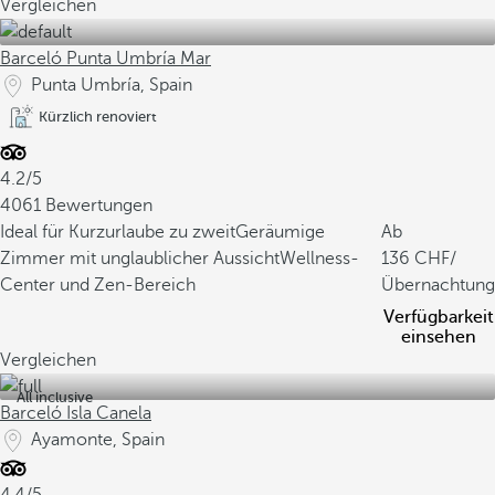
Vergleichen
Barceló Punta Umbría Mar
Punta Umbría, Spain
Kürzlich renoviert
4.2/5
4061 Bewertungen
Ideal für Kurzurlaube zu zweit
Geräumige
Ab
Zimmer mit unglaublicher Aussicht
Wellness-
136
/
Center und Zen-Bereich
Übernachtung
Verfügbarkeit
einsehen
Vergleichen
All inclusive
Barceló Isla Canela
Ayamonte, Spain