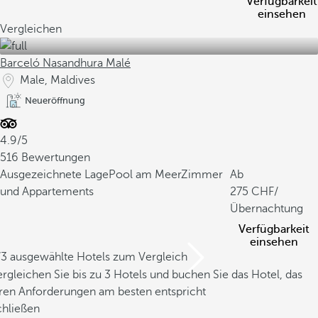
Verfügbarkeit
einsehen
Vergleichen
Barceló Nasandhura Malé
Male, Maldives
Neueröffnung
4.9/5
516 Bewertungen
Ausgezeichnete Lage
Pool am Meer
Zimmer
Ab
und Appartements
275
/
Übernachtung
Verfügbarkeit
einsehen
/3 ausgewählte Hotels zum Vergleich
rgleichen Sie bis zu 3 Hotels und buchen Sie das Hotel, das
hren Anforderungen am besten entspricht
chließen