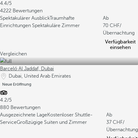
4.4/5
4222 Bewertungen
Spektakulärer Ausblick
Traumhafte
Ab
Einrichtungen
Spektakuläre Zimmer
70
/
Übernachtung
Verfügbarkeit
einsehen
Vergleichen
Barceló Al Jaddaf, Dubai
Dubai, United Arab Emirates
Neue Eröffnung
4.2/5
880 Bewertungen
Ausgezeichnete Lage
Kostenloser Shuttle-
Ab
Service
Großzügige Suiten und Zimmer
37
/
Übernachtung