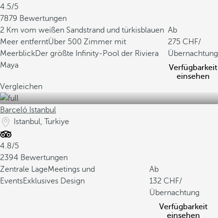
4.5/5
7879 Bewertungen
2 Km vom weißen Sandstrand und türkisblauen
Ab
Meer entfernt
Über 500 Zimmer mit
275
/
Meerblick
Der größte Infinity-Pool der Riviera
Übernachtung
Maya
Verfügbarkeit
einsehen
Vergleichen
Barceló Istanbul
Istanbul, Turkiye
4.8/5
2394 Bewertungen
Zentrale Lage
Meetings und
Ab
Events
Exklusives Design
132
/
Übernachtung
Verfügbarkeit
einsehen