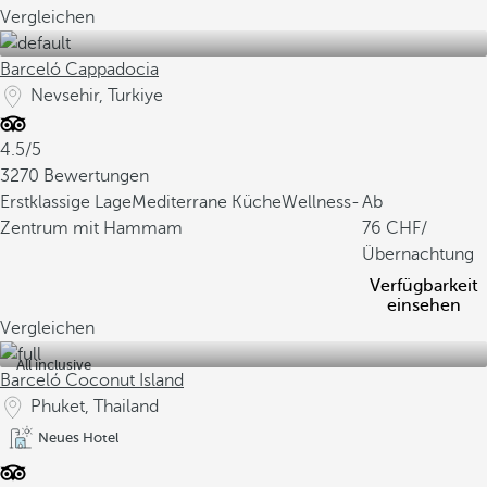
Vergleichen
Barceló Cappadocia
Nevsehir, Turkiye
4.5/5
3270 Bewertungen
Erstklassige Lage
Mediterrane Küche
Wellness-
Ab
Zentrum mit Hammam
76
/
Übernachtung
Verfügbarkeit
einsehen
Vergleichen
All inclusive
Barceló Coconut Island
Phuket, Thailand
Neues Hotel