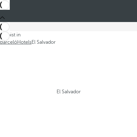
Du bist in
Barceló
Hotels
El Salvador
El Salvador