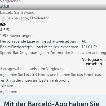
Vergleichen
Barceló San Salvador
San Salvador, El Salvador
4.5/5
1993 Bewertungen
Hervorragende Lage im Geschäftsviertel San
Ab
Benito
Einzigartiges Hotel mit einer modernen
121
/
Sports-Bar
Die geräumigsten Zimmer der Stadt
Übernachtung
Verfügbarkeit
einsehen
/3 ausgewählte Hotels zum Vergleich
rgleichen Sie bis zu 3 Hotels und buchen Sie das Hotel, das
hren Anforderungen am besten entspricht
chließen
ergleichen
Mit der Barceló-App haben Sie