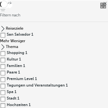
zurück
Filtern nach
Reiseziele
San Salvador
1
Mehr
Weniger
Thema
Shopping
1
Kultur
1
Familien
1
Paare
1
Premium Level
1
Tagungen und Veranstaltungen
1
Spa
1
Stadt
1
Hochzeiten
1