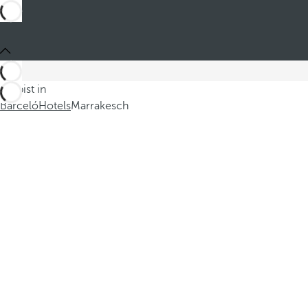
Du bist in
Barceló
Hotels
Marrakesch