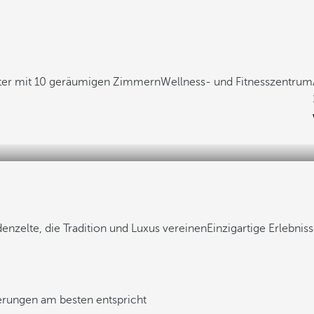
ter mit 10 geräumigen Zimmern
Wellness- und Fitnesszentrum
zelte, die Tradition und Luxus vereinen
Einzigartige Erlebnis
derungen am besten entspricht