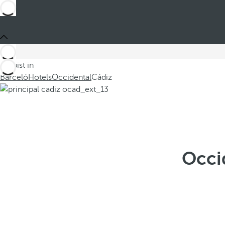
Du bist in
Barceló
Hotels
Occidental
Cádiz
Occid