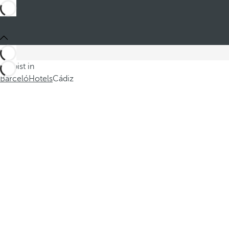
Du bist in
Barceló
Hotels
Cádiz