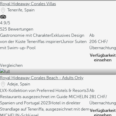
Royal Hideaway Corales Villas
Tenerife, Spain
4.9/5
525 Bewertungen
Gastronomie mit Charakter
Exklusives Design
Ab
von der Küste Teneriffas inspiriert
Junior Suiten
206
/
mit Swim-up-Pool
Übernachtung
Verfügbarkeit
einsehen
Vergleichen
Royal Hideaway Corales Beach - Adults Only
Adeje, Spain
LVX-Kollektion von Preferred Hotels & Resorts
3
Ab
Restaurants ausgezeichnet im Guide MICHELIN
281
/
Spanien und Portugal 2023
Hotel in direkter
Übernachtung
Strandlage auf Teneriffa, ausgezeichnet mit dem
Verfügbarkeit
einsehen
MICHELIN-Schlüssel