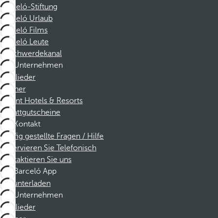
Barceló-Stiftung
Barceló Urlaub
Barceló Films
Barceló Leute
Beschwerdekanal
Unternehmen
Mitglieder
Partner
Dorint Hotels & Resorts
Rabattgutscheine
Kontakt
Häufig gestellte Fragen / Hilfe
Reservieren Sie Telefonisch
Kontaktieren Sie uns
Barceló App
Herunterladen
Unternehmen
Mitglieder