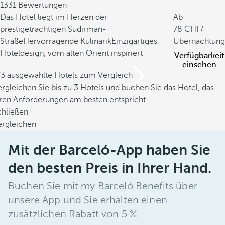
1331 Bewertungen
Das Hotel liegt im Herzen der
Ab
prestigeträchtigen Sudirman-
78
/
Straße
Hervorragende Kulinarik
Einzigartiges
Übernachtung
Hoteldesign, vom alten Orient inspiriert
Verfügbarkeit
einsehen
/3 ausgewählte Hotels zum Vergleich
rgleichen Sie bis zu 3 Hotels und buchen Sie das Hotel, das
hren Anforderungen am besten entspricht
chließen
ergleichen
Mit der Barceló-App haben Sie
den besten Preis in Ihrer Hand.
Buchen Sie mit my Barceló Benefits über
unsere App und Sie erhalten einen
zusätzlichen Rabatt von 5 %.