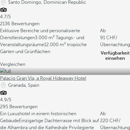
Santo Domingo, Dominican Republic
4.7/5
2136 Bewertungen
Exklusive Bereiche und personalisierte
Ab
Dienstleistungen
3.000 m² Tagungs- und
91
/
Veranstaltungsräume
12.000 m² tropische
Übernachtung
Gärten und Grünflächen
Verfügbarkeit
einsehen
Vergleichen
Palacio Gran Vía, a Royal Hideaway Hotel
Granada, Spain
4.9/5
295 Bewertungen
Ein Luxushotel in einem historischen
Ab
Gebäude
Einzigartige Dachterrasse mit Blick auf
220
/
die Alhambra und die Kathedrale
Privilegierte
Übernachtung