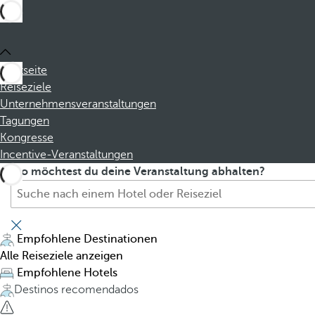
Startseite
Reiseziele
Unternehmensveranstaltungen
Tagungen
Kongresse
Incentive-Veranstaltungen
S
P
Wo möchtest du deine Veranstaltung abhalten?
u
r
c
e
h
s
e
s
Empfohlene Destinationen
H
i
Alle Reiseziele anzeigen
o
n
Empfohlene Hotels
t
g
Destinos recomendados
e
t