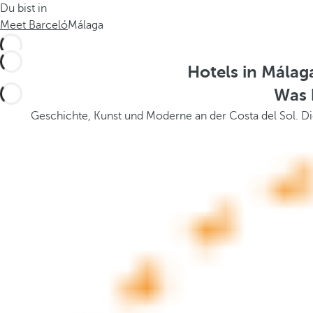
Du bist in
.
t
Meet Barceló
Málaga
h
e
p
Hotels in Mála
o
Was 
p
u
Geschichte, Kunst und Moderne an der Costa del Sol. Di
p
a
n
d
m
o
v
e
s
f
o