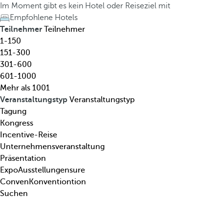
l
h
Im Moment gibt es kein Hotel oder Reiseziel mit
,
e
Empfohlene Hotels
R
d
Teilnehmer
Teilnehmer
e
o
1-150
i
w
151-300
s
n
301-600
e
a
601-1000
z
r
Mehr als 1001
i
r
Veranstaltungstyp
Veranstaltungstyp
e
o
Tagung
l
w
Kongress
,
k
Incentive-Reise
T
e
Unternehmensveranstaltung
h
y
Präsentation
e
o
ExpoAusstellungensure
m
p
ConvenKonventiontion
a
e
Suchen
.
n
.
s