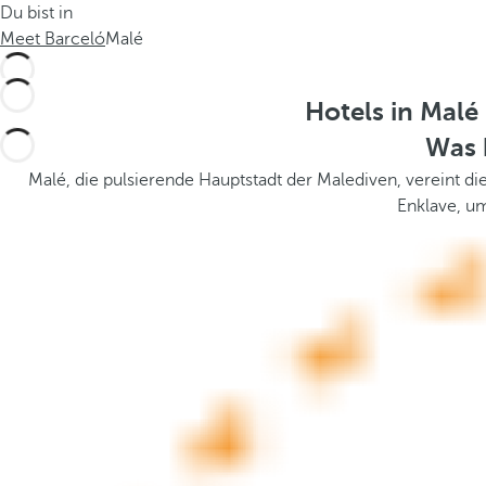
Du bist in
.
t
Meet Barceló
Malé
h
e
p
Hotels in Mal
o
Was 
p
u
Malé, die pulsierende Hauptstadt der Malediven, vereint di
p
Enklave, um
a
n
d
m
o
v
e
s
f
o