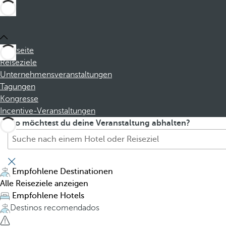
Startseite
Reiseziele
Unternehmensveranstaltungen
Tagungen
Kongresse
Incentive-Veranstaltungen
S
P
Wo möchtest du deine Veranstaltung abhalten?
u
r
c
e
h
s
e
s
Empfohlene Destinationen
H
i
Alle Reiseziele anzeigen
o
n
Empfohlene Hotels
t
g
Destinos recomendados
e
t