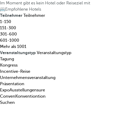
l
h
Im Moment gibt es kein Hotel oder Reiseziel mit
,
e
Empfohlene Hotels
R
d
Teilnehmer
Teilnehmer
e
o
1-150
i
w
151-300
s
n
301-600
e
a
601-1000
z
r
Mehr als 1001
i
r
Veranstaltungstyp
Veranstaltungstyp
e
o
Tagung
l
w
Kongress
,
k
Incentive-Reise
T
e
Unternehmensveranstaltung
h
y
Präsentation
e
o
ExpoAusstellungensure
m
p
ConvenKonventiontion
a
e
Suchen
.
n
.
s