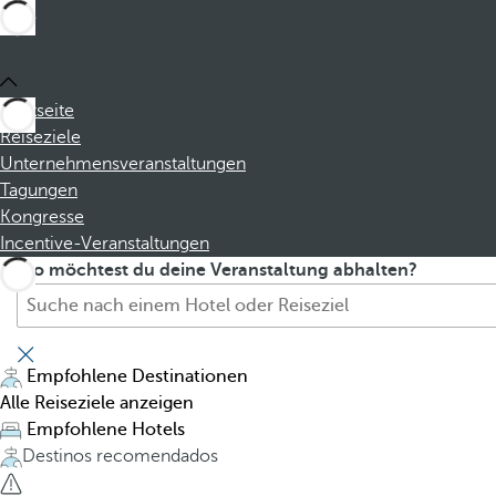
Startseite
Reiseziele
Unternehmensveranstaltungen
Tagungen
Kongresse
Incentive-Veranstaltungen
S
P
Wo möchtest du deine Veranstaltung abhalten?
u
r
c
e
h
s
e
s
Empfohlene Destinationen
H
i
Alle Reiseziele anzeigen
o
n
Empfohlene Hotels
t
g
Destinos recomendados
e
t