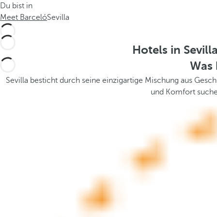
Du bist in
.
t
Meet Barceló
Sevilla
h
e
p
Hotels in Sevi
o
Was 
p
u
Sevilla besticht durch seine einzigartige Mischung aus Gesch
p
und Komfort suchen
a
n
d
m
o
v
e
s
f
o