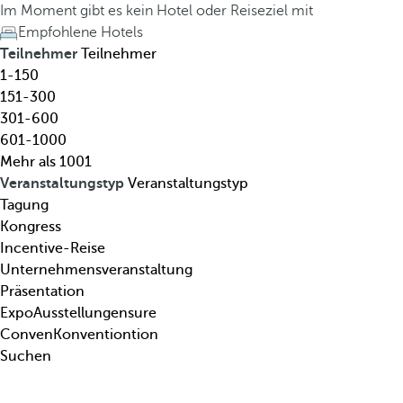
l
h
Im Moment gibt es kein Hotel oder Reiseziel mit
,
e
Empfohlene Hotels
R
d
Teilnehmer
Teilnehmer
e
o
1-150
i
w
151-300
s
n
301-600
e
a
601-1000
z
r
Mehr als 1001
i
r
Veranstaltungstyp
Veranstaltungstyp
e
o
Tagung
l
w
Kongress
,
k
Incentive-Reise
T
e
Unternehmensveranstaltung
h
y
Präsentation
e
o
ExpoAusstellungensure
m
p
ConvenKonventiontion
a
e
Suchen
.
n
.
s